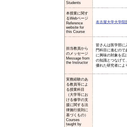
Students
本授業に関す
るWebページ
名古屋大学大学院
Reference
website for
this Course
皆さんは医学部に
担当教員から
門科目に進むので
のメッセージ
に興味の対象を広
Message from
の知識とつなげて
the Instructor
優れた研究者によ
実務経験のあ
る教員等によ
る授業科目
（大学等にお
ける修学の支
援に関する法
律施行規則に
基づくもの）
Courses
taught by