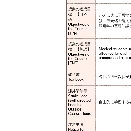
授業の達成目
標 【日本
がんは遺伝子異常
語】
は、最先端の論文
Objectives of
腫瘍学の基礎知識
the Course
[JPN]
授業の達成目
Medical students n
標 【英語】
effective for each 
Objectives of
cancers and also o
the Course
[ENG]
教科書
各回の担当教員が
Textbook
課外学修等
Study Load
(Self-directed
自主的に学習する
Learning
Outside
Course Hours)
注意事項
Notice for