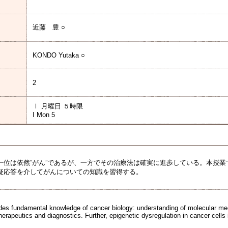
近藤 豊 ○
KONDO Yutaka ○
2
Ⅰ 月曜日 ５時限
I Mon 5
一位は依然“がん”であるが、一方でその治療法は確実に進歩している。本授
疑応答を介してがんについての知識を習得する。
des fundamental knowledge of cancer biology: understanding of molecular m
erapeutics and diagnostics. Further, epigenetic dysregulation in cancer cells 