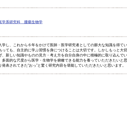
医学系研究科 腫瘍生物学
入学し、これから６年をかけて医師・医学研究者としての膨大な知識を得て
あっても、自主的に学ぶ習慣を身につけることは大切です。しかしもっと大
げ、新しい知識やものの見方・考え方を自分自身の中に積極的に取り込んで
、多面的な尺度から医学・生物学を俯瞰できる能力を養っていただきたいと
り発表されてきた“おっ”と驚く研究内容を堪能していただきたいと思います。