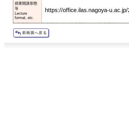
授業開講形態
等
https://office.ilas.nagoya-u.ac.j
Lecture
format, etc.