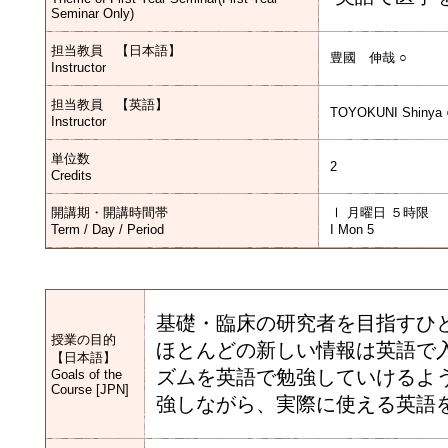
Seminar Only)
担当教員 【日本語】
豊國 伸哉 ○
Instructor
担当教員 【英語】
TOYOKUNI Shinya 
Instructor
単位数
2
Credits
開講期・開講時間帯
Ⅰ 月曜日 ５時限
Term / Day / Period
I Mon 5
基礎・臨床の研究者を目指すひ
授業の目的
ほとんどの新しい情報は英語で
【日本語】
ズムを英語で勉強していけるよ
Goals of the
Course [JPN]
強しながら、実際に使える英語