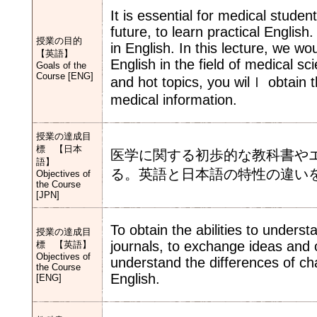
It is essential for medical studen
future, to learn practical Englis
授業の目的
in English. In this lecture, we wo
【英語】
English in the field of medical s
Goals of the
Course [ENG]
and hot topics, you wilｌ obtain 
medical information.
授業の達成目
標 【日本
医学に関する初歩的な教科書や
語】
る。英語と日本語の特性の違い
Objectives of
the Course
[JPN]
To obtain the abilities to under
授業の達成目
journals, to exchange ideas and o
標 【英語】
Objectives of
understand the differences of c
the Course
English.
[ENG]