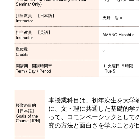
Seminar Only)
担当教員 【日本語】
天野 浩 ○
Instructor
担当教員 【英語】
AMANO Hiroshi ○
Instructor
単位数
2
Credits
開講期・開講時間帯
Ⅰ 火曜日 ５時限
Term / Day / Period
I Tue 5
本授業科目は、初年次生を大学
授業の目的
に、文・理に共通した基礎的学
【日本語】
って、コモンベーシックとして
Goals of the
Course [JPN]
究の方法と面白さを学ぶことが