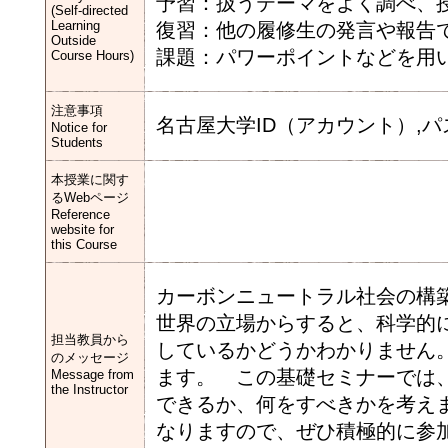
予習：扱うテーマをよく調べ、
(Self-directed
Learning
復習：他の履修生の発言や報告
Outside
課題：パワーポイントなどを用
Course Hours)
注意事項
名古屋大学ID（アカウント）,
Notice for
Students
本授業に関す
るWebページ
Reference
website for
this Course
カーボンニュートラル社会の構
世界の立場からすると、科学的
担当教員から
しているかどうかわかりません
のメッセージ
ます。 この基礎セミナーでは
Message from
the Instructor
できるか、何をすべきかを考え
なりますので、ぜひ積極的に参