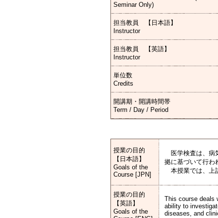
Seminar Only)
担当教員 【日本語】
Instructor
担当教員 【英語】
Instructor
単位数
Credits
開講期・開講時間帯
Term / Day / Period
授業の目的
医学検査は、病気
【日本語】
拠に基づいて行わ
Goals of the
本授業では、上記
Course [JPN]
授業の目的
This course deals w
【英語】
ability to investig
Goals of the
diseases, and clini