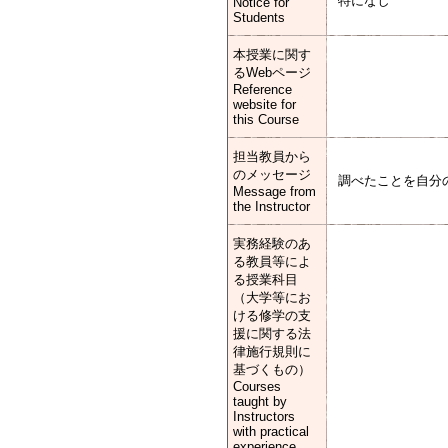
特になし
Notice for
Students
本授業に関す
るWebページ
Reference
website for
this Course
担当教員から
のメッセージ
調べたことを自分
Message from
the Instructor
実務経験のあ
る教員等によ
る授業科目
（大学等にお
ける修学の支
援に関する法
律施行規則に
基づくもの）
Courses
taught by
Instructors
with practical
experience