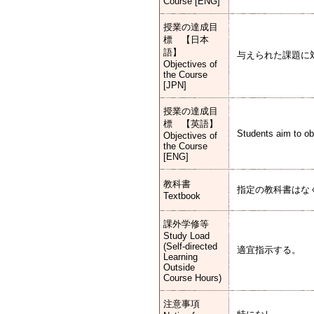
Course [ENG]
授業の達成目
標 【日本
語】
与えられた課題に
Objectives of
the Course
[JPN]
授業の達成目
標 【英語】
Students aim to ob
Objectives of
the Course
[ENG]
教科書
指定の教科書はな
Textbook
課外学修等
Study Load
(Self-directed
適宜指示する。
Learning
Outside
Course Hours)
注意事項