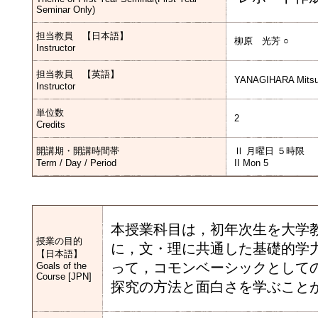
Seminar Only)
担当教員 【日本語】
柳原 光芳 ○
Instructor
担当教員 【英語】
YANAGIHARA Mitsu
Instructor
単位数
2
Credits
開講期・開講時間帯
Ⅱ 月曜日 ５時限
Term / Day / Period
II Mon 5
本授業科目は，初年次生を大学
授業の目的
に，文・理に共通した基礎的学
【日本語】
って，コモンベーシックとして
Goals of the
Course [JPN]
探究の方法と面白さを学ぶこと