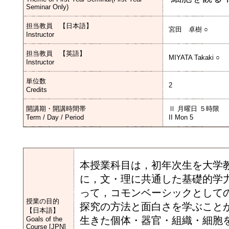
Seminar Only)
担当教員 【日本語】
宮田 卓樹 ○
Instructor
担当教員 【英語】
MIYATA Takaki ○
Instructor
単位数
2
Credits
開講期・開講時間帯
Ⅱ 月曜日 ５時限
Term / Day / Period
II Mon 5
本授業科目は，初年次生を大学
に，文・理に共通した基礎的学
って，コモンベーシックとして
授業の目的
探究の方法と面白さを学ぶこと
【日本語】
生きた個体・器官・組織・細胞
Goals of the
Course [JPN]