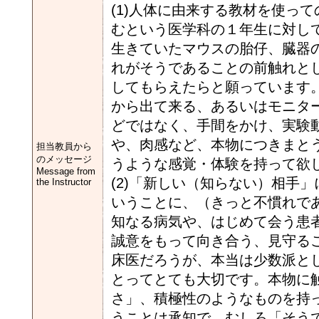
(1)人体に由来する教材を使っ
むという医学科の１年生に対し
生きていたマウスの胎仔、臓器
れがそうであることの前触れと
してもらえたらと願っています
から出て来る、あるいはモニタ
どではなく、手間をかけ、実験
や、肉感など、本物につきまと
担当教員から
のメッセージ
うような感覚・体験を持って欲
Message from
(2)「新しい（知らない）相手
the Instructor
いうことに、（きっと不慣れで
知なる病気や、はじめて会う患
誠意をもって向き合う、見守る
床医だろうが、本当は少数派と
とってとても大切です。本物に
さ」、積極性のようなものを持
うことは承知で、むしろ「そう