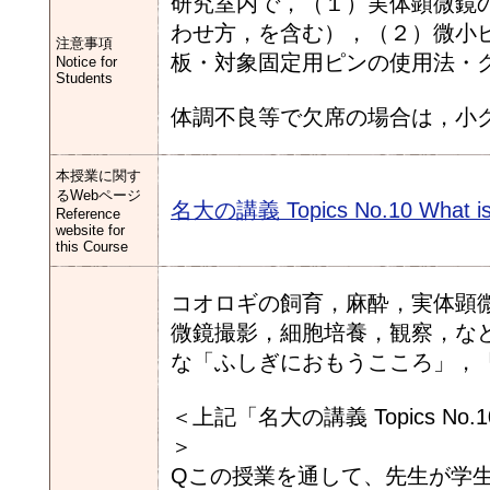
研究室内で，（１）実体顕微鏡の
わせ方，を含む），（２）微小
注意事項
板・対象固定用ピンの使用法・
Notice for
Students
体調不良等で欠席の場合は，小
本授業に関す
るWebページ
名大の講義 Topics No.10 Wha
Reference
website for
this Course
コオロギの飼育，麻酔，実体顕
微鏡撮影，細胞培養，観察，な
な「ふしぎにおもうこころ」，
＜上記「名大の講義 Topics No
＞
Qこの授業を通して、先生が学