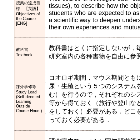
授業の達成目
tissues), to describe how the obje
標 【英語】
students who are expected to as
Objectives of
the Course
a scientific way to deepen under
[ENG]
their own experiences and mutual
教科書はとくに指定しないが，
教科書
Textbook
研究室内の各種書物を自由に参
コオロギ期間，マウス期間とも
尿・生殖という５つのシステム
課外学修等
Study Load
む）を行うので，それぞれのシ
(Self-directed
Learning
等から得ておく（旅行や登山な
Outside
をしておく）必要がある．どこ
Course Hours)
っておく必要がある．