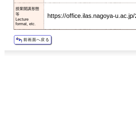
授業開講形態
等
https://office.ilas.nagoya-u.ac.jp
Lecture
format, etc.