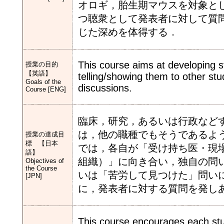
オロギ，胎生期マウスを対象と
つ聴衆として発表者に対して質
じた深めを体得する．
This course aims at developing st
授業の目的
【英語】
telling/showing them to other stud
Goals of the
discussions.
Course [ENG]
臨床，研究，あるいは行政など
は，他の職種でもそうであるよ
授業の達成目
標 【日本
では，各自が「受け持ち医・現
語】
組織）」に向き合い，独自の問
Objectives of
the Course
いは「苦労して見つけた」問い
[JPN]
に，発表者に対する質問を発し
This course encourages each stud