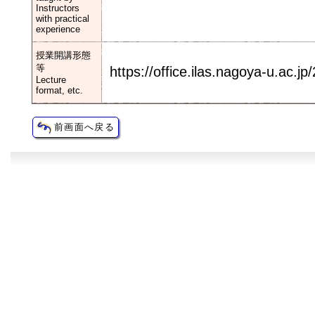
Instructors
with practical
experience
授業開講形態
等
https://office.ilas.nagoya-u.ac.j
Lecture
format, etc.