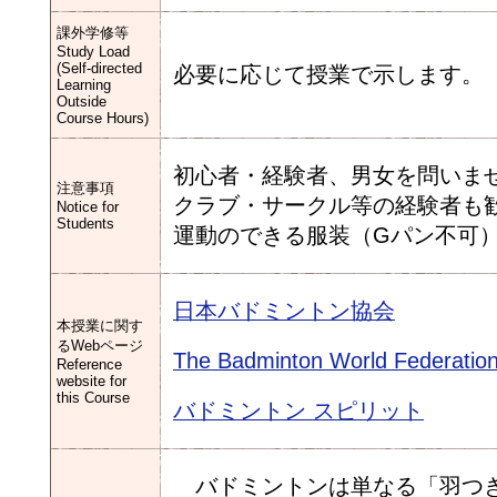
課外学修等
Study Load
(Self-directed
必要に応じて授業で示します。
Learning
Outside
Course Hours)
初心者・経験者、男女を問いま
注意事項
クラブ・サークル等の経験者も
Notice for
Students
運動のできる服装（Gパン不可
日本バドミントン協会
本授業に関す
るWebページ
The Badminton World Federatio
Reference
website for
this Course
バドミントン スピリット
バドミントンは単なる「羽つき