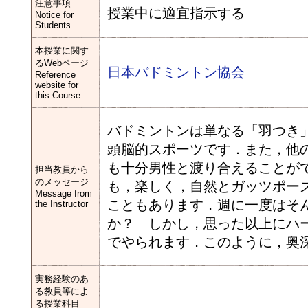
注意事項
授業中に適宜指示する
Notice for
Students
本授業に関す
るWebページ
日本バドミントン協会
Reference
website for
this Course
バドミントンは単なる「羽つき
頭脳的スポーツです．また，他
も十分男性と渡り合えることが
担当教員から
のメッセージ
も，楽しく，自然とガッツポー
Message from
こともあります．週に一度はそ
the Instructor
か？ しかし，思った以上にハ
でやられます．このように，奥
実務経験のあ
る教員等によ
る授業科目