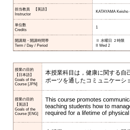
担当教員 【英語】
KATAYAMA Keisho 
Instructor
単位数
1
Credits
開講期・開講時間帯
Ⅱ 水曜日 ２時限
Term / Day / Period
II Wed 2
授業の目的
本授業科目は，健康に関する自
【日本語】
ポーツを通したコミュニケーシ
Goals of the
Course [JPN]
This course promotes communicati
授業の目的
【英語】
teaching students how to manage t
Goals of the
required for a lifetime of physical 
Course [ENG]