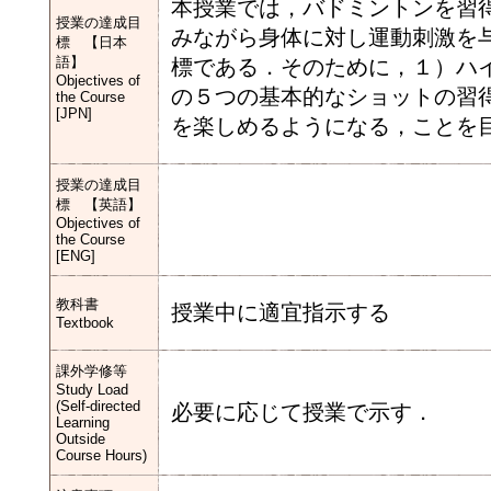
本授業では，バドミントンを習
授業の達成目
みながら身体に対し運動刺激を
標 【日本
語】
標である．そのために，１）ハ
Objectives of
の５つの基本的なショットの習
the Course
[JPN]
を楽しめるようになる，ことを
授業の達成目
標 【英語】
Objectives of
the Course
[ENG]
教科書
授業中に適宜指示する
Textbook
課外学修等
Study Load
(Self-directed
必要に応じて授業で示す．
Learning
Outside
Course Hours)