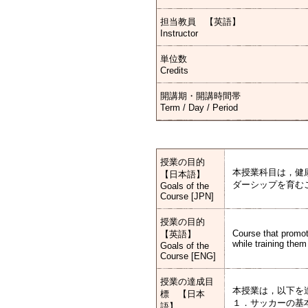
担当教員 【英語】
Instructor
単位数
Credits
開講期・開講時間帯
Term / Day / Period
授業の目的
本授業科目は，健
【日本語】
ダーシップを育む
Goals of the
Course [JPN]
授業の目的
Course that promot
【英語】
while training them 
Goals of the
Course [ENG]
授業の達成目
本授業は，以下を
標 【日本
１．サッカーの基
語】