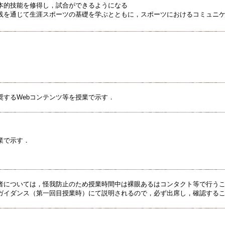
本的技能を修得し，試合ができるようになる
践を通じて生涯スポーツの基礎を学ぶとともに，スポーツにおけるコミュニ
奨するWebコンテンツ等を授業で示す．
業で示す．
者については，怪我防止のため授業時間中は裸眼あるはコンタクト等で行う
ガイダンス（第一回目授業時）にて説明されるので，必ず出席し，確認する