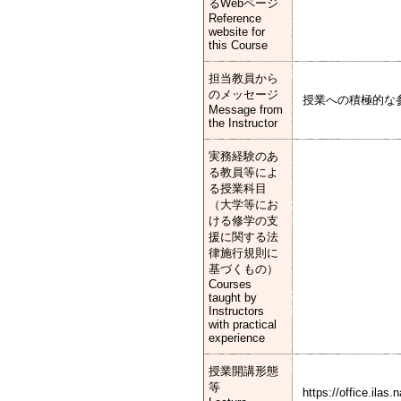
るWebページ
Reference
website for
this Course
担当教員から
のメッセージ
授業への積極的な
Message from
the Instructor
実務経験のあ
る教員等によ
る授業科目
（大学等にお
ける修学の支
援に関する法
律施行規則に
基づくもの）
Courses
taught by
Instructors
with practical
experience
授業開講形態
等
https://office.ilas