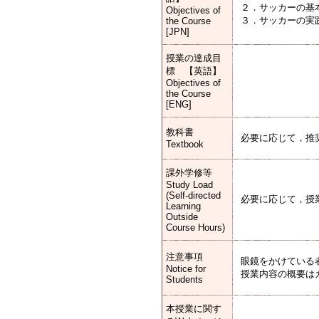
２．サッカーの基
Objectives of
３．サッカーの実
the Course
[JPN]
授業の達成目
標 【英語】
Objectives of
the Course
[ENG]
教科書
必要に応じて，推
Textbook
課外学修等
Study Load
(Self-directed
必要に応じて，授
Learning
Outside
Course Hours)
注意事項
眼鏡をかけている
Notice for
授業内容の概要は
Students
本授業に関す