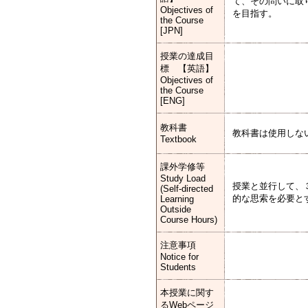
て、その問いに取
Objectives of
を目指す。
the Course
[JPN]
授業の達成目
標 【英語】
Objectives of
the Course
[ENG]
教科書
教科書は使用しな
Textbook
課外学修等
Study Load
授業と並行して、
(Self-directed
的な思索を必要と
Learning
Outside
Course Hours)
注意事項
Notice for
Students
本授業に関す
るWebページ