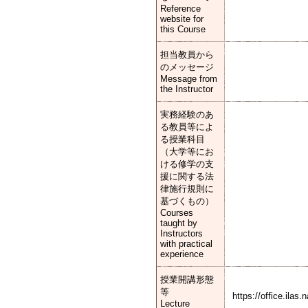
Reference
website for
this Course
担当教員から
のメッセージ
Message from
the Instructor
実務経験のあ
る教員等によ
る授業科目
（大学等にお
ける修学の支
援に関する法
律施行規則に
基づくもの）
Courses
taught by
Instructors
with practical
experience
授業開講形態
等
https://office.ilas
Lecture