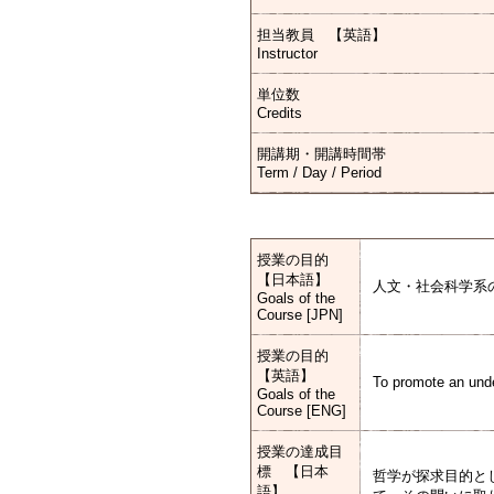
担当教員 【英語】
Instructor
単位数
Credits
開講期・開講時間帯
Term / Day / Period
授業の目的
【日本語】
人文・社会科学系
Goals of the
Course [JPN]
授業の目的
【英語】
To promote an unde
Goals of the
Course [ENG]
授業の達成目
標 【日本
哲学が探求目的と
語】