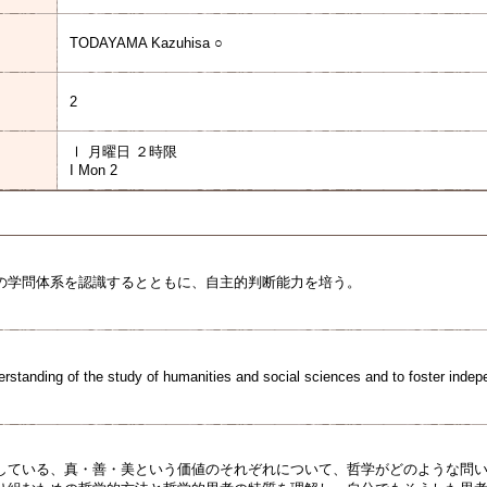
TODAYAMA Kazuhisa ○
2
Ⅰ 月曜日 ２時限
I Mon 2
の学問体系を認識するとともに、自主的判断能力を培う。
rstanding of the study of humanities and social sciences and to foster indep
している、真・善・美という価値のそれぞれについて、哲学がどのような問