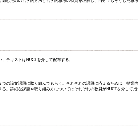
り組むための哲学的方法と哲学的思考の特質を理解し、自分でもそうした思
い。テキストはNUCTを介して配布する。
３つの論文課題に取り組んでもらう。それぞれの課題に応えるためは、授業
する。詳細な課題や取り組み方についてはそれぞれの教員がNUCTを介して指