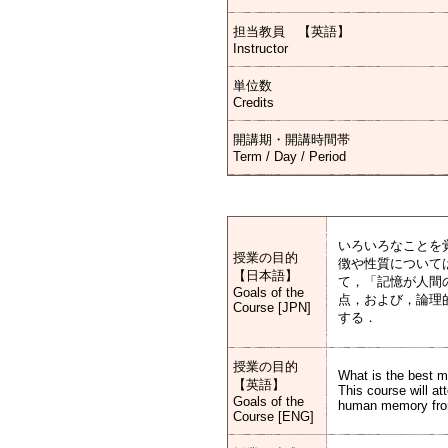
担当教員 【英語】
Instructor
単位数
Credits
開講期・開講時間帯
Term / Day / Period
いろいろなことを
授業の目的
徴や性質について
【日本語】
て，「記憶が人間
Goals of the
点，および，論理
Course [JPN]
する．
授業の目的
What is the best m
【英語】
This course will at
Goals of the
human memory from
Course [ENG]