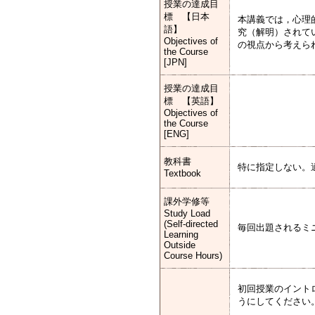
授業の達成目
標 【日本
本講義では，心理
語】
究（解明）されて
Objectives of
の視点から考えら
the Course
[JPN]
授業の達成目
標 【英語】
Objectives of
the Course
[ENG]
教科書
特に指定しない。
Textbook
課外学修等
Study Load
(Self-directed
毎回出題されるミ
Learning
Outside
Course Hours)
初回授業のイント
うにしてください