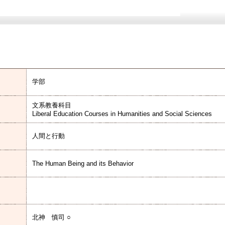
学部
文系教養科目
Liberal Education Courses in Humanities and Social Sciences
人間と行動
The Human Being and its Behavior
北神 慎司 ○