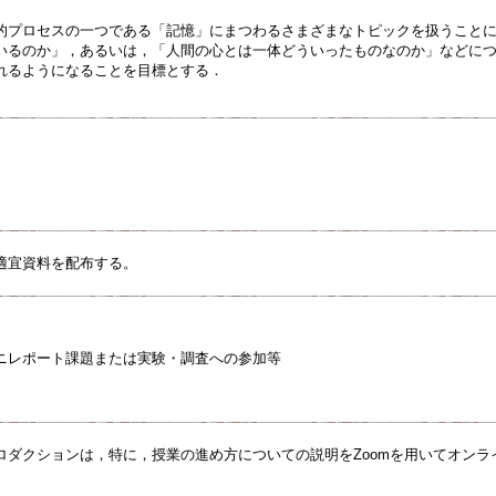
的プロセスの一つである「記憶」にまつわるさまざまなトピックを扱うこと
いるのか」，あるいは，「人間の心とは一体どういったものなのか」などに
れるようになることを目標とする．
適宜資料を配布する。
ニレポート課題または実験・調査への参加等
ロダクションは，特に，授業の進め方についての説明をZoomを用いてオン
。