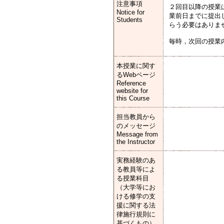
注意事項
２回目以降の授業
Notice for
業前日までに提出
Students
らう必要はありま
毎時，次回の授業
本授業に関す
るWebページ
Reference
website for
this Course
担当教員から
のメッセージ
Message from
the Instructor
実務経験のあ
る教員等によ
る授業科目
（大学等にお
ける修学の支
援に関する法
律施行規則に
基づくもの）