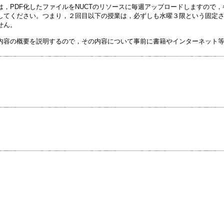
は，PDF化したファイルをNUCTのリソースに毎週アップロードしますので
してください。つまり，２回目以下の授業は，必ずしも水曜３限という固定
せん。
内容の概要を説明するので，その内容について事前に書籍やインターネット