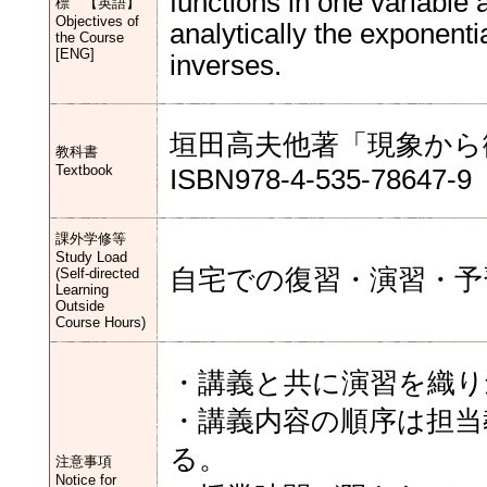
functions in one variable a
標 【英語】
Objectives of
analytically the exponenti
the Course
[ENG]
inverses.
垣田高夫他著「現象から
教科書
Textbook
ISBN978-4-535-78647-9
課外学修等
Study Load
自宅での復習・演習・予
(Self-directed
Learning
Outside
Course Hours)
・講義と共に演習を織り
・講義内容の順序は担当
る。
注意事項
Notice for