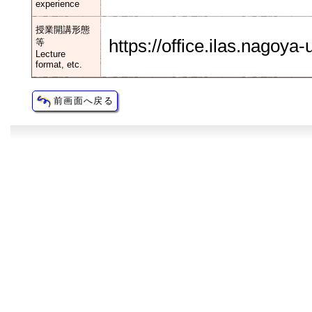
experience
授業開講形態
https://office.ilas.nagoya
等
Lecture
format, etc.