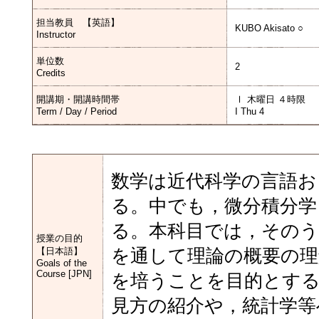
担当教員 【英語】
KUBO Akisato ○
Instructor
単位数
2
Credits
開講期・開講時間帯
Ⅰ 木曜日 ４時限
Term / Day / Period
I Thu 4
数学は近代科学の言語
る。中でも，微分積分学
る。本科目では，そのう
授業の目的
【日本語】
を通して理論の概要の理
Goals of the
Course [JPN]
を培うことを目的とする
見方の紹介や，統計学等