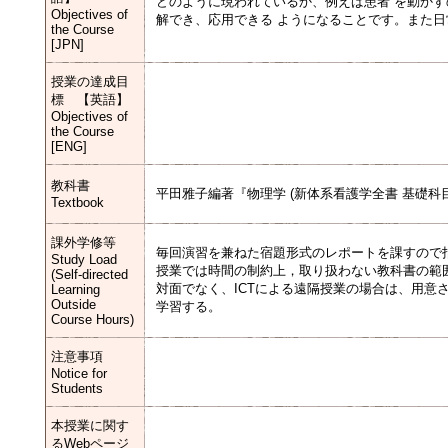
どのように現われているか、例えば患者 を動か
Objectives of
解でき、応用できる ようになることです。また
the Course
[JPN]
授業の達成目
標 【英語】
Objectives of
the Course
[ENG]
教科書
平田雅子編著『物理学 (新体系看護学全書 基礎科目)
Textbook
課外学修等
毎回演習を兼ねた宿題形式のレポートを課すので
Study Load
授業では時間の制約上，取り扱わない教科書の範
(Self-directed
対面でなく、ICTによる遠隔授業の場合は、用意
Learning
Outside
学習する。
Course Hours)
注意事項
Notice for
Students
本授業に関す
るWebページ