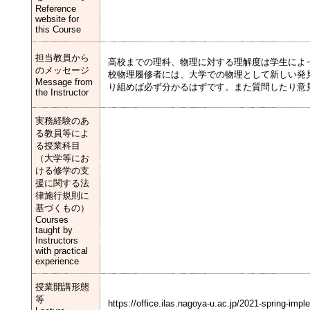
Reference
website for
this Course
担当教員から
高校までの理科、物理に対する理解度は学生によっ
のメッセージ
校物理履修者には、大学での物理として新しい発見か
Message from
り組めば必ず分かるはずです。また質問したり
the Instructor
実務経験のあ
る教員等によ
る授業科目
（大学等にお
ける修学の支
援に関する法
律施行規則に
基づくもの）
Courses
taught by
Instructors
with practical
experience
授業開講形態
等
https://office.ilas.nagoya-u.ac.jp/2021-spring-impl