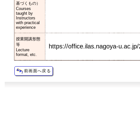
基づくもの）
Courses
taught by
Instructors
with practical
experience
授業開講形態
等
https://office.ilas.nagoya-u.ac.j
Lecture
format, etc.