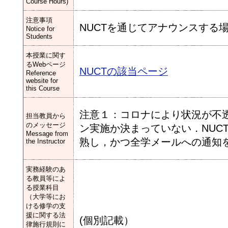
Course Hours)
注意事項
NUCTを通じてアナウンスする
Notice for
Students
本授業に関す
るWebページ
NUCTの該当ページ
Reference
website for
this Course
注意１：コロナにより状況が不
担当教員から
のメッセージ
ン実施か決まっていない．NUC
Message from
熟し，かつ全学メールへの通知
the Instructor
実務経験のあ
る教員等によ
る授業科目
（大学等にお
ける修学の支
援に関する法
(個別記載）
律施行規則に