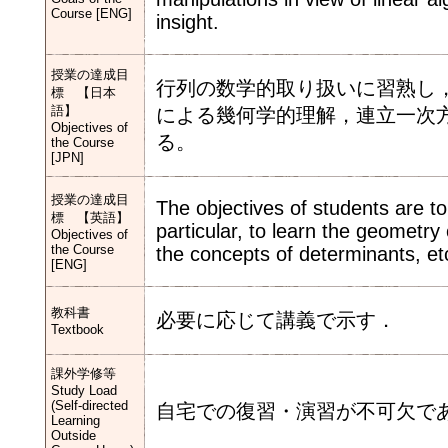
Course [ENG]
insight.
授業の達成目
行列の数学的取り扱いに習熟し
標 【日本
語】
による幾何学的理解，連立一次
Objectives of
る。
the Course
[JPN]
授業の達成目
The objectives of students are to
標 【英語】
particular, to learn the geometry
Objectives of
the Course
the concepts of determinants, et
[ENG]
教科書
必要に応じて講義で示す．
Textbook
課外学修等
Study Load
(Self-directed
自宅での復習・演習が不可欠で
Learning
Outside