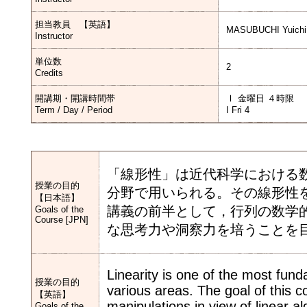
担当教員 【英語】
MASUBUCHI Yuichi
Instructor
単位数
2
Credits
開講期・開講時間帯
Ⅰ 金曜日 ４時限
Term / Day / Period
I Fri 4
「線形性」は近代科学における
授業の目的
分野で用いられる。その線形性
【日本語】
講義の前半として，行列の数学
Goals of the
Course [JPN]
な思考力や洞察力を培うことを
Linearity is one of the most fun
授業の目的
various areas. The goal of this c
【英語】
manipulations in view of linear 
Goals of the