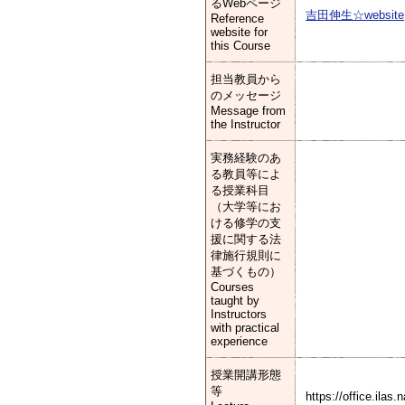
るWebページ
吉田伸生☆website
Reference
website for
this Course
担当教員から
のメッセージ
Message from
the Instructor
実務経験のあ
る教員等によ
る授業科目
（大学等にお
ける修学の支
援に関する法
律施行規則に
基づくもの）
Courses
taught by
Instructors
with practical
experience
授業開講形態
等
https://office.ilas