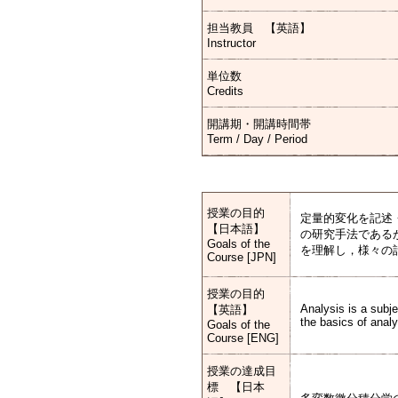
担当教員 【英語】
Instructor
単位数
Credits
開講期・開講時間帯
Term / Day / Period
授業の目的
定量的変化を記述
【日本語】
の研究手法である
Goals of the
を理解し，様々の
Course [JPN]
授業の目的
Analysis is a subj
【英語】
the basics of analy
Goals of the
Course [ENG]
授業の達成目
標 【日本