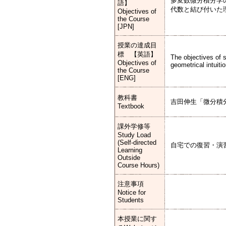
多変数微分積分学
語】
代数と結び付いた
Objectives of
the Course
[JPN]
授業の達成目
標 【英語】
The objectives of s
Objectives of
geometrical intuitio
the Course
[ENG]
教科書
吉田伸生「微分積
Textbook
課外学修等
Study Load
(Self-directed
自宅での復習・演
Learning
Outside
Course Hours)
注意事項
Notice for
Students
本授業に関す