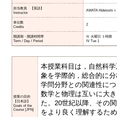
担当教員 【英語】
AWATA Hidetoshi ○
Instructor
単位数
2
Credits
開講期・開講時間帯
Ⅳ 火曜日 １時限
Term / Day / Period
IV Tue 1
本授業科目は，自然科学
象を学際的，総合的に分
学問分野との関連性につ
数学と物理は互いに大
授業の目的
【日本語】
た。20世紀以降、その
Goals of the
Course [JPN]
をより良く理解するた