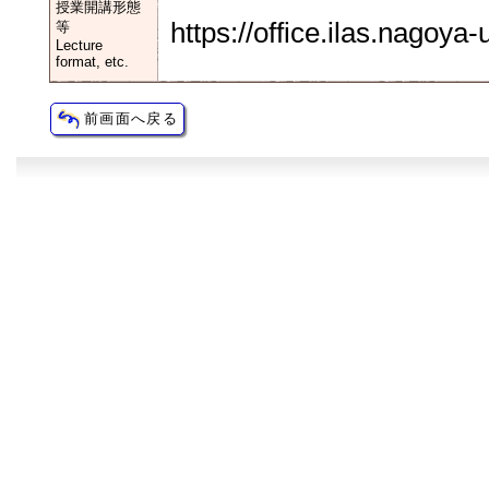
授業開講形態
https://office.ilas.nagoya
等
Lecture
format, etc.