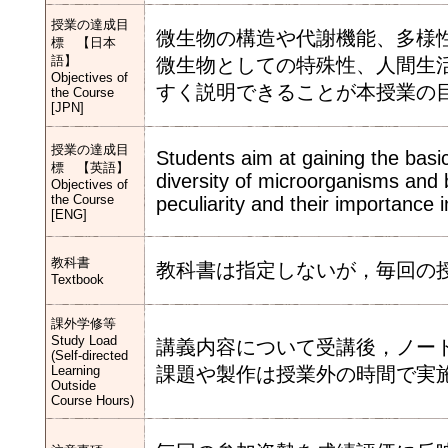
授業の達成目
微生物の構造や代謝機能、多様
標 【日本
語】
微生物としての特殊性、人間生
Objectives of
すく説明できることが本授業の
the Course
[JPN]
授業の達成目
Students aim at gaining the basi
標 【英語】
diversity of microorganisms and be
Objectives of
the Course
peculiarity and their importance
[ENG]
教科書
教科書は指定しないが，毎回の
Textbook
課外学修等
Study Load
講義内容について受講後，ノー
(Self-directed
Learning
課題や製作は授業外の時間で実
Outside
Course Hours)