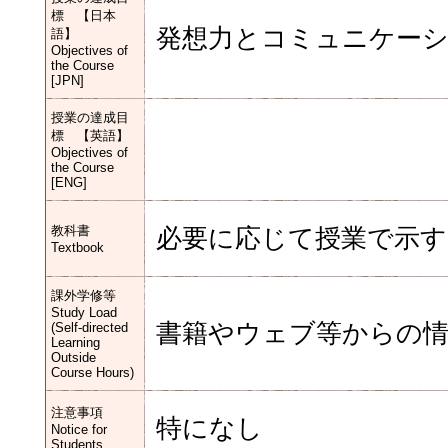
標 【日本
発想力とコミュニケー
語】
Objectives of
the Course
[JPN]
授業の達成目
標 【英語】
Objectives of
the Course
[ENG]
教科書
必要に応じて授業で示す
Textbook
課外学修等
Study Load
書籍やウェブ等からの情
(Self-directed
Learning
Outside
Course Hours)
注意事項
特になし
Notice for
Students