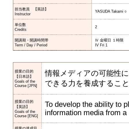
担当教員 【英語】
YASUDA Takami ○
Instructor
単位数
2
Credits
開講期・開講時間帯
Ⅳ 金曜日 １時限
Term / Day / Period
IV Fri 1
授業の目的
情報メディアの可能性に
【日本語】
Goals of the
できる力を養成するこ
Course [JPN]
授業の目的
To develop the ability to p
【英語】
information media from a 
Goals of the
Course [ENG]
授業の達成目