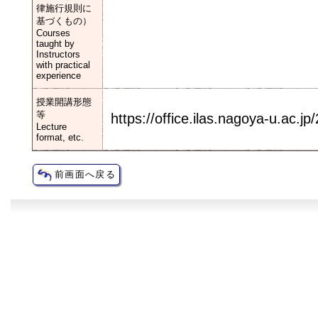
律施行規則に
基づくもの）
Courses
taught by
Instructors
with practical
experience
授業開講形態
等
https://office.ilas.nagoya-u.ac.jp
Lecture
format, etc.