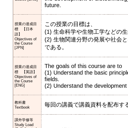
future.
この授業の目標は、
授業の達成目
標 【日本
(1) 生命科学や生物工学など
語】
(2) 生物関連分野の発展や社
Objectives of
the Course
である。
[JPN]
The goals of this course are to
授業の達成目
(1) Understand the basic principl
標 【英語】
Objectives of
fields.
the Course
(2) Understand the development of
[ENG]
教科書
毎回の講義で講義資料を配布す
Textbook
課外学修等
Study Load