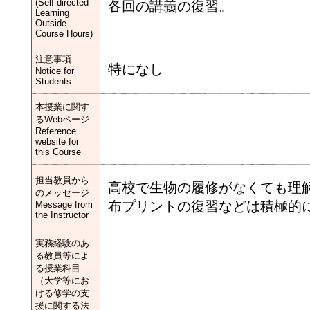
(Self-directed
各回の講義の復習。
Learning
Outside
Course Hours)
注意事項
特になし
Notice for
Students
本授業に関す
るWebページ
Reference
website for
this Course
担当教員から
高校で生物の履修がなくても理
のメッセージ
布プリントの復習などは積極的
Message from
the Instructor
実務経験のあ
る教員等によ
る授業科目
（大学等にお
ける修学の支
援に関する法