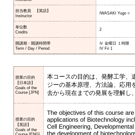
担当教員 【英語】
IWASAKI Yugo ○
Instructor
単位数
2
Credits
開講期・開講時間帯
Ⅳ 金曜日 １時限
Term / Day / Period
IV Fri 1
本コースの目的は、発酵工学、
授業の目的
【日本語】
ジーの基本原理、方法論、応用
Goals of the
去から現在までの発展を理解し
Course [JPN]
The objectives of this course ar
applications of Biotechnology in
授業の目的
【英語】
Cell Engineering, Developmental
Goals of the
the development of biotechnology
Course [ENG]