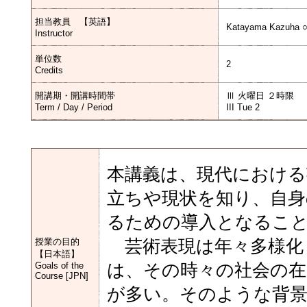
担当教員 【英語】
Katayama Kazuha 
Instructor
単位数
2
Credits
開講期・開講時間帯
Ⅲ 火曜日 ２時限
Term / Day / Period
III Tue 2
本講義は、現代における
立ちや現状を知り、自身
るための導入となるこ
授業の目的
芸術表現は年々多様化
【日本語】
Goals of the
は、その時々の社会の
Course [JPN]
が多い。そのような背