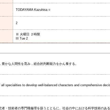
TODAYAMA Kazuhisa ○
2
Ⅲ 火曜日 ２時限
III Tue 2
，豊かな人間性を育み，総合的判断能力をかん養する。
f all specialities to develop well-balanced characters and comprehensive decis
究者・技術者の専門職倫理を扱うとともに、社会の中における科学技術のあ