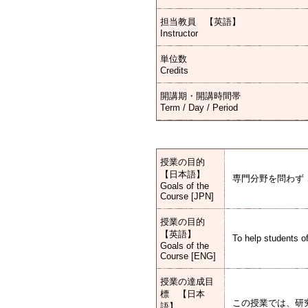
担当教員 【英語】
Instructor
単位数
Credits
開講期・開講時間帯
Term / Day / Period
授業の目的
【日本語】
専門分野を問わず
Goals of the
Course [JPN]
授業の目的
【英語】
To help students o
Goals of the
Course [ENG]
授業の達成目
標 【日本
この授業では、研
語】