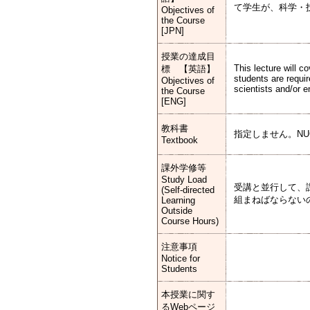
て学生が、科学・
Objectives of
the Course
[JPN]
授業の達成目
This lecture will c
標 【英語】
students are requir
Objectives of
scientists and/or e
the Course
[ENG]
教科書
指定しません。N
Textbook
課外学修等
Study Load
受講と並行して、
(Self-directed
組まねばならない
Learning
Outside
Course Hours)
注意事項
Notice for
Students
本授業に関す
るWebページ