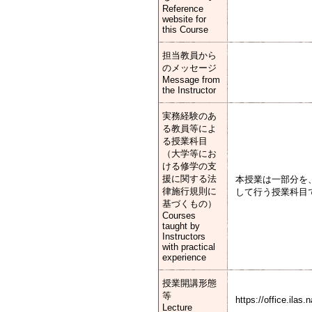
Reference
website for
this Course
担当教員から
のメッセージ
Message from
the Instructor
実務経験のあ
る教員等によ
る授業科目
（大学等にお
ける修学の支
援に関する法
本授業は一部分を
律施行規則に
して行う授業科目
基づくもの）
Courses
taught by
Instructors
with practical
experience
授業開講形態
等
https://office.ilas
Lecture