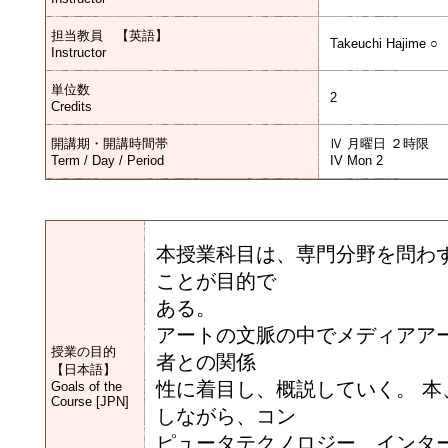
担当教員 【英語】
Takeuchi Hajime ○
Instructor
単位数
2
Credits
開講期・開講時間帯
Ⅳ 月曜日 ２時限
Term / Day / Period
IV Mon 2
本授業科目は、専門分野を問わ
ことが目的で
ある。
アートの文脈の中でメディアア
授業の目的
者との関係
【日本語】
性に着目し、概説していく。 
Goals of the
Course [JPN]
しながら、コン
ピュータテクノロジー、インタ