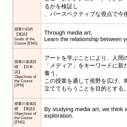
るかを検証し
、パースペクティブな視点で今
授業の目的
Through media art,
【英語】
Learn the relationship between y
Goals of the
Course [ENG]
アートを学ぶことにより、人間
授業の達成目
「メディア」をキーワードに新
標 【日本
語】
養う。
Objectives of
この授業を通して視野を広げ、
the Course
[JPN]
立ててもらうことを目的とする
授業の達成目
By studying media art, we think 
標 【英語】
Objectives of
exploration.
the Course
[ENG]