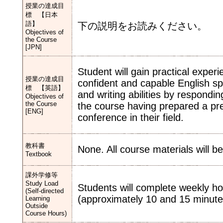
授業の達成目
標 【日本
語】
下の説明をお読みください。
Objectives of
the Course
[JPN]
Student will gain practical expe
授業の達成目
confident and capable English spe
標 【英語】
and writing abilities by respondin
Objectives of
the Course
the course having prepared a pre
[ENG]
conference in their field.
教科書
None. All course materials will b
Textbook
課外学修等
Study Load
Students will complete weekly 
(Self-directed
(approximately 10 and 15 minutes
Learning
Outside
Course Hours)