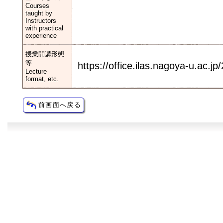
Courses
taught by
Instructors
with practical
experience
授業開講形態
等
https://office.ilas.nagoya-u.ac.jp
Lecture
format, etc.