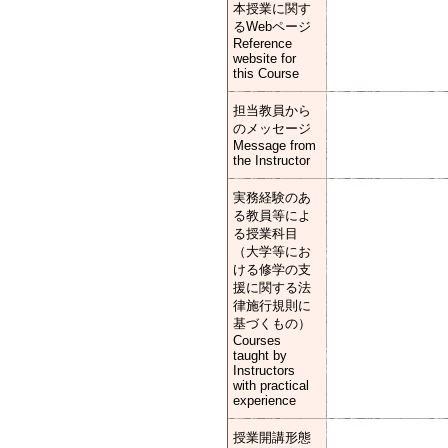
本授業に関す
るWebページ
Reference
website for
this Course
担当教員から
のメッセージ
Message from
the Instructor
実務経験のあ
る教員等によ
る授業科目
（大学等にお
ける修学の支
援に関する法
律施行規則に
基づくもの）
Courses
taught by
Instructors
with practical
experience
授業開講形態