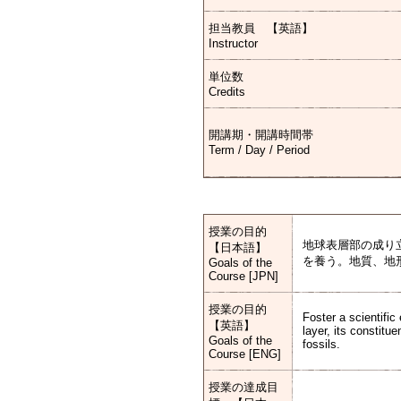
担当教員 【英語】
Instructor
単位数
Credits
開講期・開講時間帯
Term / Day / Period
授業の目的
地球表層部の成り
【日本語】
を養う。地質、地
Goals of the
Course [JPN]
授業の目的
Foster a scientific
【英語】
layer, its constit
Goals of the
fossils.
Course [ENG]
授業の達成目