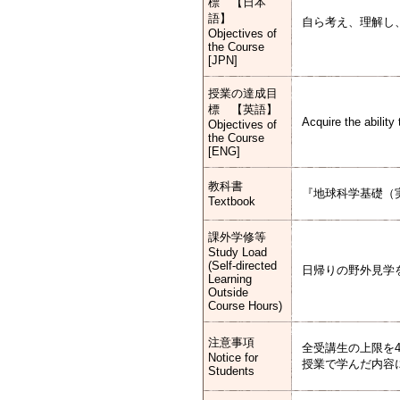
標 【日本
語】
自ら考え、理解し
Objectives of
the Course
[JPN]
授業の達成目
標 【英語】
Acquire the ability
Objectives of
the Course
[ENG]
教科書
『地球科学基礎（
Textbook
課外学修等
Study Load
(Self-directed
日帰りの野外見学
Learning
Outside
Course Hours)
注意事項
全受講生の上限を4
Notice for
授業で学んだ内容
Students