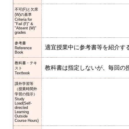
不可(F)と欠席
(W)の基準
Criteria for
"Fail (F)" &
"Absent (W)"
grades
参考書
適宜授業中に参考書等を紹介す
Reference
Book
教科書・テキ
教科書は指定しないが、毎回の
スト
Textbook
課外学習等
（授業時間外
学習の指示）
Study
Load(Self-
directed
Learning
Outside
Course Hours)