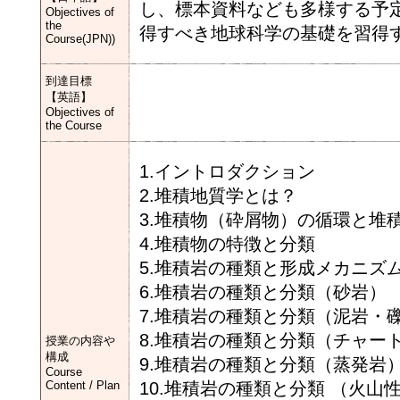
し、標本資料なども多様する予
Objectives of
the
得すべき地球科学の基礎を習得
Course(JPN))
到達目標
【英語】
Objectives of
the Course
1.イントロダクション
2.堆積地質学とは？
3.堆積物（砕屑物）の循環と堆
4.堆積物の特徴と分類
5.堆積岩の種類と形成メカニズ
6.堆積岩の種類と分類（砂岩）
7.堆積岩の種類と分類（泥岩・
8.堆積岩の種類と分類（チャー
授業の内容や
構成
9.堆積岩の種類と分類（蒸発岩
Course
Content / Plan
10.堆積岩の種類と分類 （火