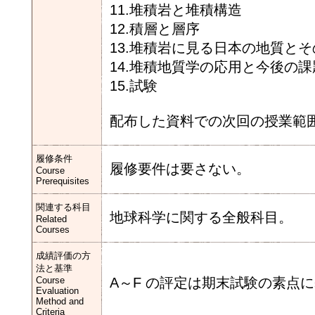
11.堆積岩と堆積構造
12.積層と層序
13.堆積岩に見る日本の地質と
14.堆積地質学の応用と今後の課
15.試験
配布した資料での次回の授業範
履修条件
履修要件は要さない。
Course
Prerequisites
関連する科目
地球科学に関する全般科目。
Related
Courses
成績評価の方
法と基準
Course
A～F の評定は期末試験の素点
Evaluation
Method and
Criteria