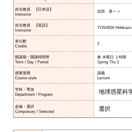
担当教員 【日本語】
吉田 英一 ○
Instructor
担当教員 【英語】
YOSHIDA Hidekazu
Instructor
単位数
2
Credits
開講期・開講時間帯
春 木曜日 ２時限
Term / Day / Period
Spring Thu 2
授業形態
講義
Course style
Lecture
学科・専攻
地球惑星科
Department / Program
必修・選択
選択
Compulsory / Selected