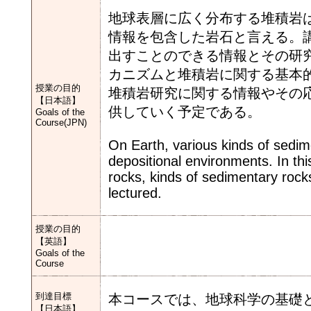
地球表層に広く分布する堆積岩
情報を包含した岩石と言える。
出すことのできる情報とその研
カニズムと堆積岩に関する基本
授業の目的
堆積岩研究に関する情報やその
【日本語】
供していく予定である。
Goals of the
Course(JPN)
On Earth, various kinds of sedim
depositional environments. In th
rocks, kinds of sedimentary rock
lectured.
授業の目的
【英語】
Goals of the
Course
到達目標
本コースでは、地球科学の基礎
【日本語】