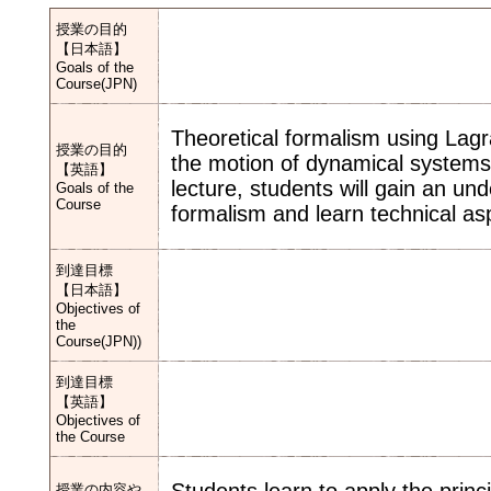
授業の目的
【日本語】
Goals of the
Course(JPN)
Theoretical formalism using Lagr
授業の目的
the motion of dynamical systems c
【英語】
lecture, students will gain an un
Goals of the
Course
formalism and learn technical as
到達目標
【日本語】
Objectives of
the
Course(JPN))
到達目標
【英語】
Objectives of
the Course
授業の内容や