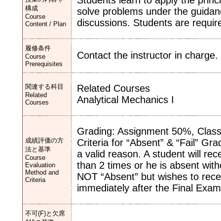
Students learn to apply the princ
構成
solve problems under the guidance
Course
discussions. Students are requir
Content / Plan
履修条件
Contact the instructor in charge.
Course
Prerequisites
関連する科目
Related Courses
Related
Analytical Mechanics I
Courses
Grading: Assignment 50%, Class
成績評価の方
Criteria for “Absent” & “Fail” G
法と基準
a valid reason. A student will re
Course
than 2 times or he is absent wit
Evaluation
Method and
NOT “Absent” but wishes to rece
Criteria
immediately after the Final Exam
不可(F)と欠席