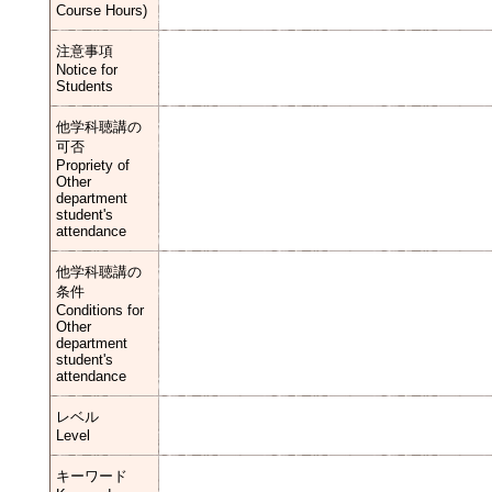
Course Hours)
注意事項
Notice for
Students
他学科聴講の
可否
Propriety of
Other
department
student's
attendance
他学科聴講の
条件
Conditions for
Other
department
student's
attendance
レベル
Level
キーワード