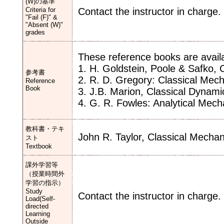
(W)の基準
Criteria for
Contact the instructor in charge.
"Fail (F)" &
"Absent (W)"
grades
These reference books are availa
1. H. Goldstein, Poole & Safko,
参考書
2. R. D. Gregory: Classical Mec
Reference
Book
3. J.B. Marion, Classical Dynam
4. G. R. Fowles: Analytical Mech
教科書・テキ
John R. Taylor, Classical Mechan
スト
Textbook
課外学習等
（授業時間外
学習の指示）
Study
Contact the instructor in charge.
Load(Self-
directed
Learning
Outside