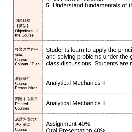
5. Understand fundamentals of the
到達目標
【英語】
Objectives of
the Course
Students learn to apply the princ
授業の内容や
構成
and solving problems under the gu
Course
class discussions. Students are 
Content / Plan
履修条件
Analytical Mechanics II
Course
Prerequisites
関連する科目
Analytical Mechanics II
Related
Courses
成績評価の方
Assignment 40%
法と基準
Course
Oral Presentation 40%