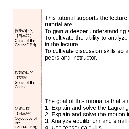
This tutorial supports the lectur
tutorial are:
To gain a deeper understanding a
授業の目的
【日本語】
To cultivate the ability to anal
Goals of the
in the lecture.
Course(JPN)
To cultivate discussion skills so 
peers and instructor.
授業の目的
【英語】
Goals of the
Course
The goal of this tutorial is that 
1. Explain and solve the Lagrang
到達目標
2. Explain and solve the motion i
【日本語】
Objectives of
3. Analyze equilibrium and small o
the
4. Use tensor calculus
Course(JPN))