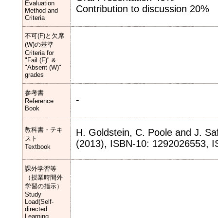
Evaluation
Contribution to discussion 20%
Method and
Criteria
不可(F)と欠席
(W)の基準
Criteria for
"Fail (F)" &
"Absent (W)"
grades
参考書
-
Reference
Book
教科書・テキ
H. Goldstein, C. Poole and J. Sa
スト
(2013), ISBN-10: 1292026553, 
Textbook
課外学習等
（授業時間外
学習の指示）
Study
Load(Self-
directed
Learning