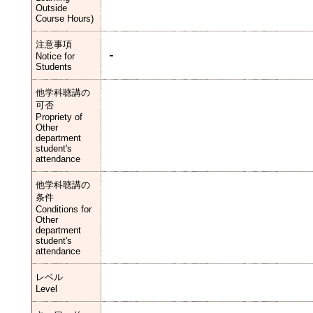
Outside
Course Hours)
注意事項
-
Notice for
Students
他学科聴講の
可否
Propriety of
Other
department
student's
attendance
他学科聴講の
条件
Conditions for
Other
department
student's
attendance
レベル
Level