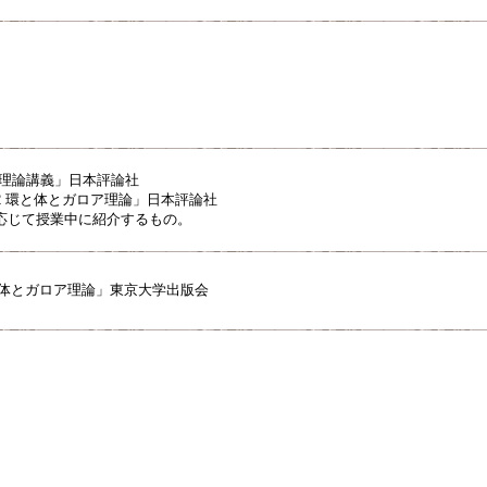
ア理論講義」日本評論社
2 環と体とガロア理論」日本評論社
応じて授業中に紹介するもの。
I 体とガロア理論」東京大学出版会