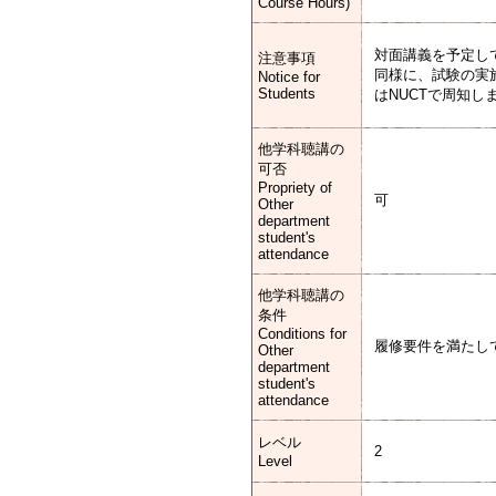
Course Hours)
対面講義を予定し
注意事項
同様に、試験の実
Notice for
Students
はNUCTで周知し
他学科聴講の
可否
Propriety of
可
Other
department
student's
attendance
他学科聴講の
条件
Conditions for
履修要件を満たし
Other
department
student's
attendance
レベル
2
Level