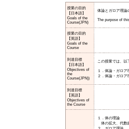
授業の目的
体論とガロア理論
【日本語】
Goals of the
The purpose of this
Course(JPN)
授業の目的
【英語】
Goals of the
Course
到達目標
この授業では、以
【日本語】
Objectives of
１．体論・ガロア
the
２．体論・ガロア
Course(JPN))
到達目標
【英語】
Objectives of
the Course
１．体の理論
体の拡大、代数的
２．ガロア理論