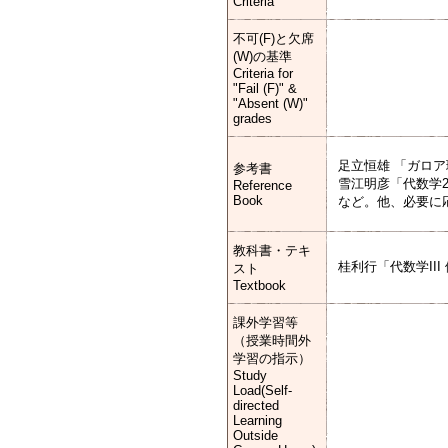
Criteria
不可(F)と欠席
(W)の基準
Criteria for
"Fail (F)" &
"Absent (W)"
grades
足立恒雄 「ガロ
参考書
雪江明彦「代数学
Reference
Book
など。他、必要に
教科書・テキ
桂利行「代数学II
スト
Textbook
課外学習等
（授業時間外
学習の指示）
Study
Load(Self-
directed
Learning
Outside