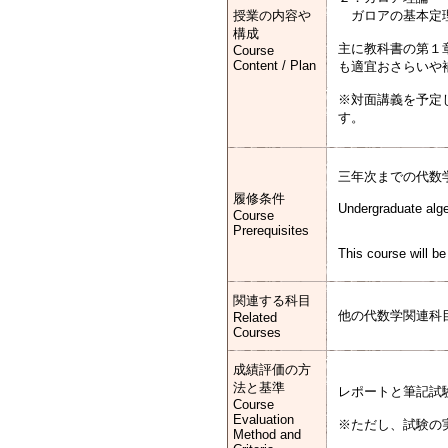
授業の内容や
ガロアの基本定理
構成
主に教科書の第１
Course
Content / Plan
も適宜おさらいや
※対面講義を予定
す。
三年次までの代数
履修条件
Undergraduate algeb
Course
Prerequisites
This course will b
関連する科目
他の代数学関連科
Related
Courses
成績評価の方
法と基準
レポートと筆記試
Course
Evaluation
※ただし、試験の
Method and