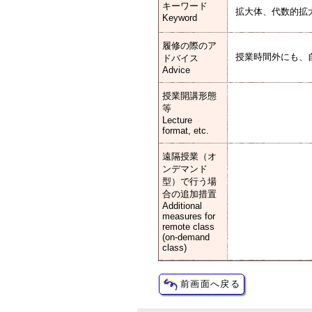
キーワード
拡大体、代数的拡
Keyword
履修の際のア
授業時間外にも、
ドバイス
Advice
授業開講形態
等
Lecture
format, etc.
遠隔授業（オ
ンデマンド
型）で行う場
合の追加措置
Additional
measures for
remote class
(on-demand
class)