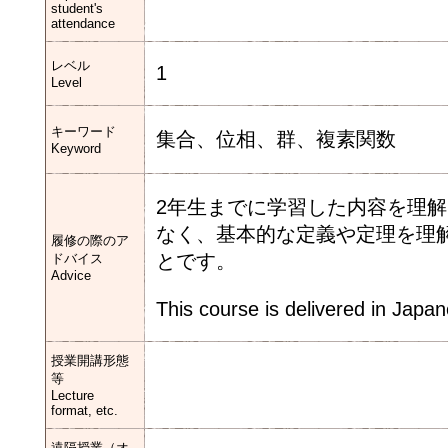
student's
attendance
レベル
1
Level
キーワード
集合、位相、群、複素関数
Keyword
2年生までに学習した内容を理
なく、基本的な定義や定理を理
履修の際のア
とです。
ドバイス
Advice
This course is delivered in Japa
授業開講形態
等
Lecture
format, etc.
遠隔授業（オ