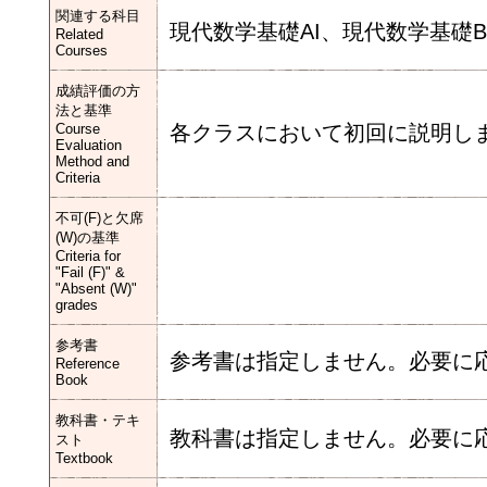
関連する科目
現代数学基礎AI、現代数学基礎B
Related
Courses
成績評価の方
法と基準
Course
各クラスにおいて初回に説明し
Evaluation
Method and
Criteria
不可(F)と欠席
(W)の基準
Criteria for
"Fail (F)" &
"Absent (W)"
grades
参考書
参考書は指定しません。必要に
Reference
Book
教科書・テキ
教科書は指定しません。必要に
スト
Textbook