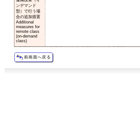
ンデマンド
型）で行う場
合の追加措置
Additional
measures for
remote class
(on-demand
class)