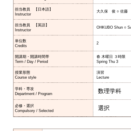
担当教員 【日本語】
大久保 俊 ○ 佐藤
Instructor
担当教員 【英語】
OHKUBO Shun ○ SA
Instructor
単位数
2
Credits
開講期・開講時間帯
春 木曜日 ３時限
Term / Day / Period
Spring Thu 3
授業形態
演習
Course style
Lecture
学科・専攻
数理学科
Department / Program
必修・選択
選択
Compulsory / Selected