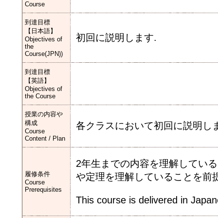
Course
到達目標
【日本語】
初回に説明します.
Objectives of
the
Course(JPN))
到達目標
【英語】
Objectives of
the Course
授業の内容や
構成
各クラスにおいて初回に説明し
Course
Content / Plan
2年生までの内容を理解してい
履修条件
や定理を理解していることを前
Course
Prerequisites
This course is delivered in Japa