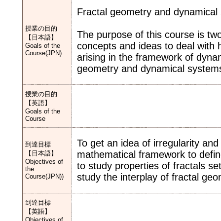
Fractal geometry and dynamical
授業の目的
The purpose of this course is two
【日本語】
concepts and ideas to deal with hi
Goals of the
Course(JPN)
arising in the framework of dynam
geometry and dynamical system
授業の目的
【英語】
Goals of the
Course
To get an idea of irregularity and 
到達目標
mathematical framework to define
【日本語】
Objectives of
to study properties of fractals 
the
study the interplay of fractal g
Course(JPN))
到達目標
【英語】
Objectives of