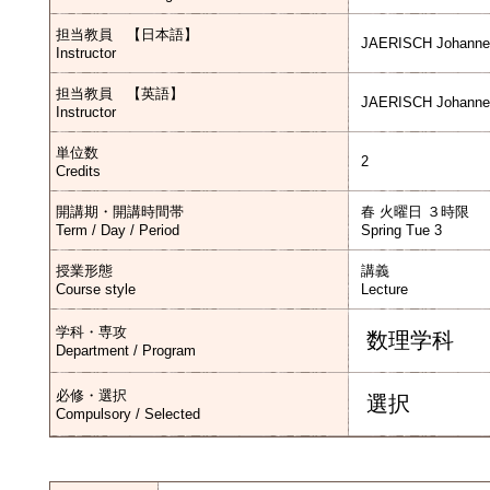
担当教員 【日本語】
JAERISCH Johannes
Instructor
担当教員 【英語】
JAERISCH Johannes
Instructor
単位数
2
Credits
開講期・開講時間帯
春 火曜日 ３時限
Term / Day / Period
Spring Tue 3
授業形態
講義
Course style
Lecture
学科・専攻
数理学科
Department / Program
必修・選択
選択
Compulsory / Selected