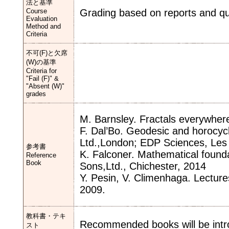
法と基準
Course
Grading based on reports and qu
Evaluation
Method and
Criteria
不可(F)と欠席
(W)の基準
Criteria for
"Fail (F)" &
"Absent (W)"
grades
M. Barnsley. Fractals everywher
F. Dal’Bo. Geodesic and horocycli
Ltd.,London; EDP Sciences, Les 
参考書
K. Falconer. Mathematical founda
Reference
Book
Sons,Ltd., Chichester, 2014
Y. Pesin, V. Climenhaga. Lectu
2009.
教科書・テキ
Recommended books will be intro
スト