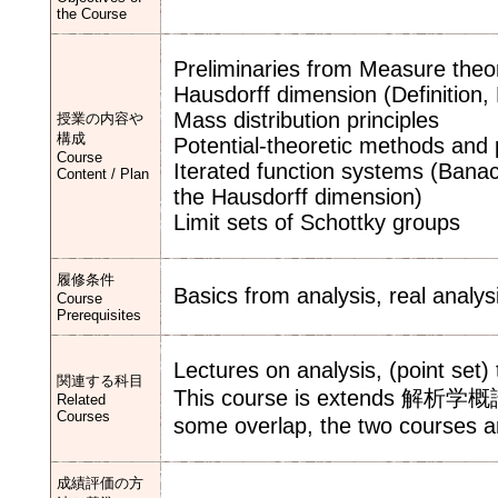
the Course
Preliminaries from Measure theo
Hausdorff dimension (Definition,
Mass distribution principles
授業の内容や
構成
Potential-theoretic methods and 
Course
Iterated function systems (Banac
Content / Plan
the Hausdorff dimension)
Limit sets of Schottky groups
履修条件
Basics from analysis, real analys
Course
Prerequisites
Lectures on analysis, (point set
関連する科目
This course is extends 解析学概論 Ⅳ
Related
Courses
some overlap, the two courses ar
成績評価の方