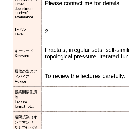
Please contact me for details.
Other
department
student's
attendance
レベル
2
Level
Fractals, irregular sets, self-simi
キーワード
topological pressure, iterated f
Keyword
履修の際のア
To review the lectures carefully.
ドバイス
Advice
授業開講形態
等
Lecture
format, etc.
遠隔授業（オ
ンデマンド
型）で行う場