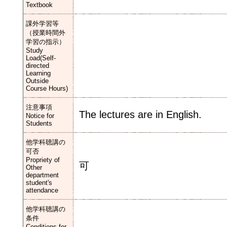
Textbook
課外学習等
（授業時間外
学習の指示）
Study
Load(Self-
directed
Learning
Outside
Course Hours)
注意事項
The lectures are in English.
Notice for
Students
他学科聴講の
可否
Propriety of
可
Other
department
student's
attendance
他学科聴講の
条件
Conditions for