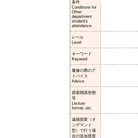
条件
Conditions for
Other
department
student's
attendance
レベル
Level
キーワード
Keyword
履修の際のア
ドバイス
Advice
授業開講形態
等
Lecture
format, etc.
遠隔授業（オ
ンデマンド
型）で行う場
合の追加措置