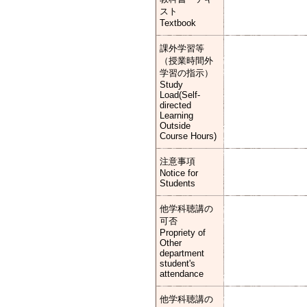
スト
Textbook
課外学習等
（授業時間外
学習の指示）
Study
Load(Self-
directed
Learning
Outside
Course Hours)
注意事項
Notice for
Students
他学科聴講の
可否
Propriety of
Other
department
student's
attendance
他学科聴講の