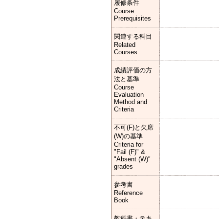
履修条件
Course
Prerequisites
関連する科目
Related
Courses
成績評価の方
法と基準
Course
Evaluation
Method and
Criteria
不可(F)と欠席
(W)の基準
Criteria for
"Fail (F)" &
"Absent (W)"
grades
参考書
Reference
Book
教科書・テキ