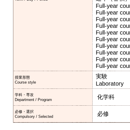
Full-year co
Full-year co
Full-year co
Full-year co
Full-year co
Full-year co
Full-year co
Full-year co
Full-year cou
Full-year cou
実験
授業形態
Course style
Laboratory
学科・専攻
化学科
Department / Program
必修・選択
必修
Compulsory / Selected