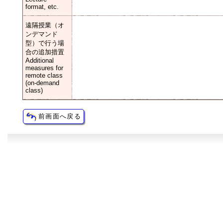
format, etc.
遠隔授業（オ
ンデマンド
型）で行う場
合の追加措置
Additional
measures for
remote class
(on-demand
class)