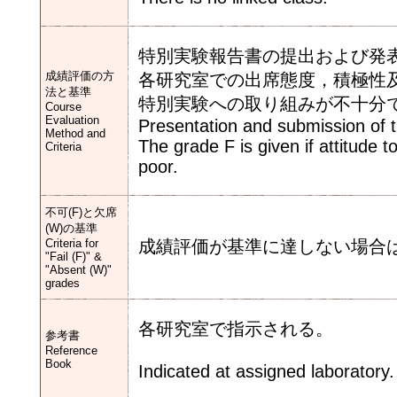
特別実験報告書の提出および発
成績評価の方
各研究室での出席態度，積極性
法と基準
特別実験への取り組みが不十分
Course
Evaluation
Presentation and submission of t
Method and
The grade F is given if attitude 
Criteria
poor.
不可(F)と欠席
(W)の基準
Criteria for
成績評価が基準に達しない場合
"Fail (F)" &
"Absent (W)"
grades
各研究室で指示される。
参考書
Reference
Book
Indicated at assigned laboratory.