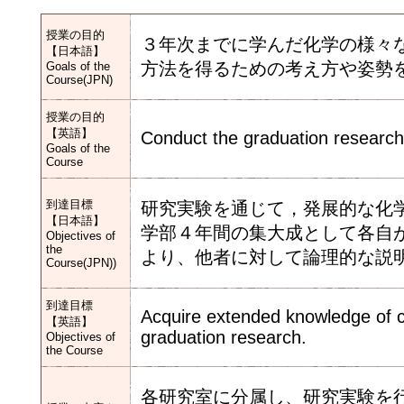
授業の目的
３年次までに学んだ化学の様々
【日本語】
方法を得るための考え方や姿勢
Goals of the
Course(JPN)
授業の目的
【英語】
Conduct the graduation research 
Goals of the
Course
到達目標
研究実験を通じて，発展的な化
【日本語】
学部４年間の集大成として各自
Objectives of
the
より、他者に対して論理的な説
Course(JPN))
到達目標
Acquire extended knowledge of 
【英語】
graduation research.
Objectives of
the Course
各研究室に分属し、研究実験を