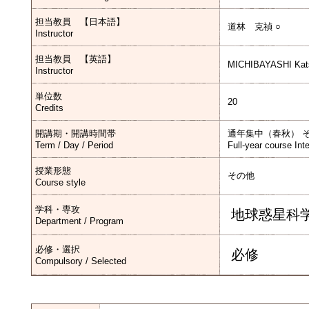
担当教員 【日本語】
道林 克禎 ○
Instructor
担当教員 【英語】
MICHIBAYASHI Kat
Instructor
単位数
20
Credits
開講期・開講時間帯
通年集中（春秋） 
Term / Day / Period
Full-year course Int
授業形態
その他
Course style
学科・専攻
地球惑星科
Department / Program
必修・選択
必修
Compulsory / Selected