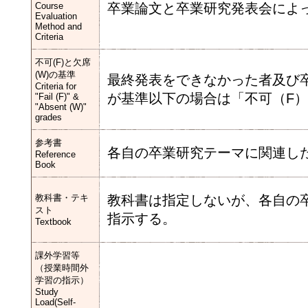
Course
卒業論文と卒業研究発表会によ
Evaluation
Method and
Criteria
不可(F)と欠席
(W)の基準
最終発表をできなかった者及び
Criteria for
が基準以下の場合は「不可（F
"Fail (F)" &
"Absent (W)"
grades
参考書
各自の卒業研究テーマに関連し
Reference
Book
教科書・テキ
教科書は指定しないが、各自の
スト
指示する。
Textbook
課外学習等
（授業時間外
学習の指示）
Study
Load(Self-