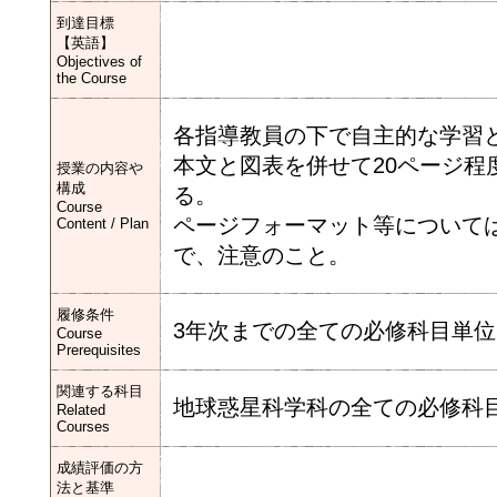
到達目標
【英語】
Objectives of
the Course
各指導教員の下で自主的な学習
本文と図表を併せて20ページ
授業の内容や
構成
る。
Course
ページフォーマット等について
Content / Plan
で、注意のこと。
履修条件
3年次までの全ての必修科目単
Course
Prerequisites
関連する科目
地球惑星科学科の全ての必修科
Related
Courses
成績評価の方
法と基準