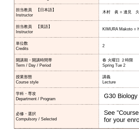
担当教員 【日本語】
木村 眞 ○ 邊見 
Instructor
担当教員 【英語】
KIMURA Makoto ○ 
Instructor
単位数
2
Credits
開講期・開講時間帯
春 火曜日 ２時限
Term / Day / Period
Spring Tue 2
授業形態
講義
Course style
Lecture
学科・専攻
G30 Biology
Department / Program
See "Course
必修・選択
for your enr
Compulsory / Selected