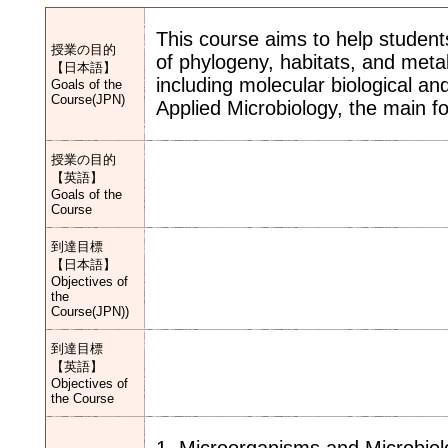
This course aims to help students
授業の目的
of phylogeny, habitats, and meta
【日本語】
including molecular biological and
Goals of the
Course(JPN)
Applied Microbiology, the main fo
授業の目的
【英語】
Goals of the
Course
到達目標
【日本語】
Objectives of
the
Course(JPN))
到達目標
【英語】
Objectives of
the Course