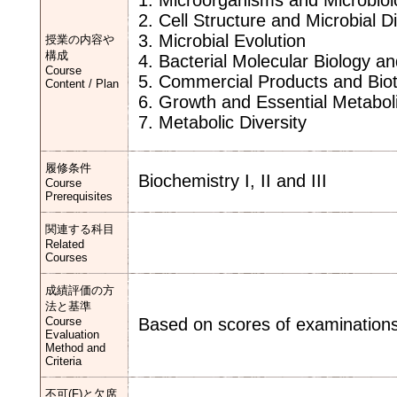
1. Microorganisms and Microbiol
2. Cell Structure and Microbial Di
3. Microbial Evolution
授業の内容や
構成
4. Bacterial Molecular Biology a
Course
5. Commercial Products and Bio
Content / Plan
6. Growth and Essential Metabo
7. Metabolic Diversity
履修条件
Biochemistry I, II and III
Course
Prerequisites
関連する科目
Related
Courses
成績評価の方
法と基準
Course
Based on scores of examinations
Evaluation
Method and
Criteria
不可(F)と欠席