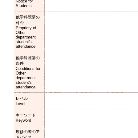
Notice for
Students
他学科聴講の
可否
Propriety of
Other
department
student's
attendance
他学科聴講の
条件
Conditions for
Other
department
student's
attendance
レベル
Level
キーワード
Keyword
履修の際のア
ドバイス