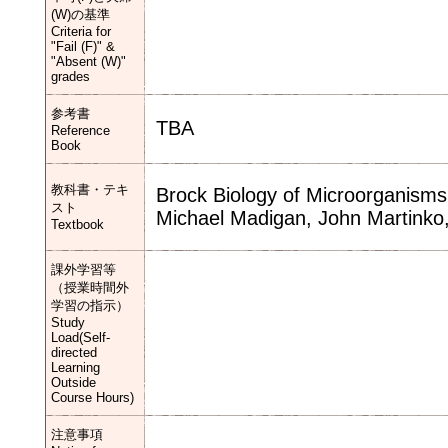
(W)の基準
Criteria for
"Fail (F)" &
"Absent (W)"
grades
参考書
TBA
Reference
Book
教科書・テキ
Brock Biology of Microorganisms,
スト
Michael Madigan, John Martinko,
Textbook
課外学習等
（授業時間外
学習の指示）
Study
Load(Self-
directed
Learning
Outside
Course Hours)
注意事項