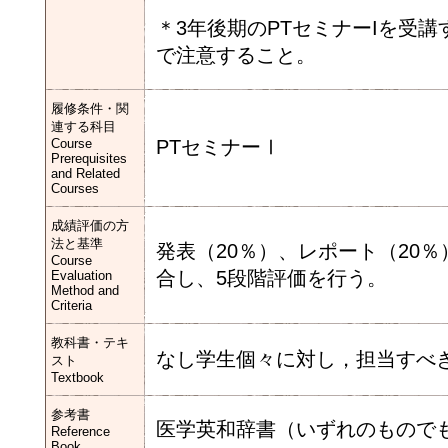
＊3年後期のPTセミナーIを受
で注意すること。
履修条件・関
連する科目
Course
PTセミナーⅠ
Prerequisites
and Related
Courses
成績評価の方
法と基準
発表（20％）、レポート（20％
Course
合し、5段階評価を行う。
Evaluation
Method and
Criteria
教科書・テキ
なし学生個々に対し，担当すべ
スト
Textbook
参考書
医学英和辞書（いずれのもので
Reference
Book