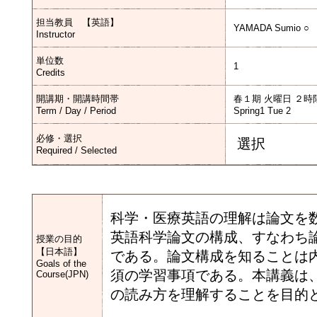
担当教員 【英語】
YAMADA Sumio ○
Instructor
単位数
1
Credits
開講期・開講時間帯
春１期 火曜日 ２時
Term / Day / Period
Spring1 Tue 2
必修・選択
選択
Required / Selected
科学・医療英語の理解は論文を
英語科学論文の構成、すなわち
授業の目的
【日本語】
である。論文構成を知ることは
Goals of the
須の学習事項である。本講義は
Course(JPN)
の読み方を理解することを目的