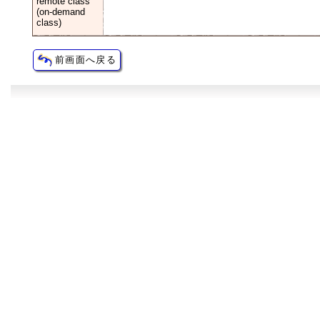
remote class
(on-demand
class)