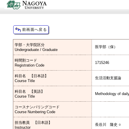
学部・大学院区分
医学部（保）
Undergraduate / Graduate
時間割コード
1715246
Registration Code
科目名 【日本語】
生活活動支援論
Course Title
科目名 【英語】
Methodology of daily
Course Title
コースナンバリングコード
Course Numbering Code
担当教員 【日本語】
長谷川 隆史 ○
Instructor