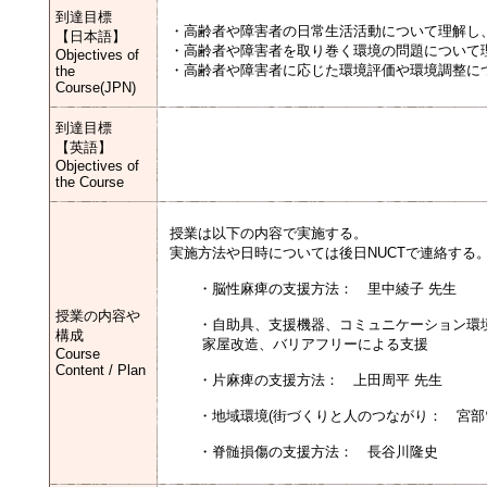
到達目標
・高齢者や障害者の日常生活活動について理解し
【日本語】
・高齢者や障害者を取り巻く環境の問題について
Objectives of
・高齢者や障害者に応じた環境評価や環境調整に
the
Course(JPN)
到達目標
【英語】
Objectives of
the Course
授業は以下の内容で実施する。
実施方法や日時については後日NUCTで連絡する
・脳性麻痺の支援方法： 里中綾子 先生
授業の内容や
・自助具、支援機器、コミュニケーション環境
構成
家屋改造、バリアフリーによる支援
Course
Content / Plan
・片麻痺の支援方法： 上田周平 先生
・地域環境(街づくりと人のつながり： 宮部
・脊髄損傷の支援方法： 長谷川隆史