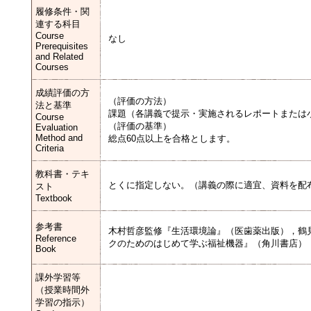
履修条件・関
連する科目
Course
なし
Prerequisites
and Related
Courses
成績評価の方
（評価の方法）
法と基準
課題（各講義で提示・実施されるレポートまたは
Course
（評価の基準）
Evaluation
Method and
総点60点以上を合格とします。
Criteria
教科書・テキ
とくに指定しない。（講義の際に適宜、資料を配
スト
Textbook
参考書
木村哲彦監修『生活環境論』（医歯薬出版），鶴
Reference
クのためのはじめて学ぶ福祉機器』（角川書店）
Book
課外学習等
（授業時間外
学習の指示）