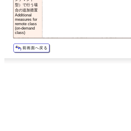
型）で行う場
合の追加措置
Additional
measures for
remote class
(on-demand
class)