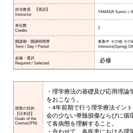
担当教員 【英語】
YAMADA Sumio ○ A
Instructor
単位数
2
Credits
開講期・開講時間帯
春集中 その他 その
Term / Day / Period
Intensive(Spring) Ot
必修・選択
必修
Required / Selected
・理学療法の基礎及び応用理論
をおこなう。
・4年前期で行う理学療法イン
授業の目的
【日本語】
会の少ない脊髄損傷ならびに循
Goals of the
て各病態を理解すること。
Course(JPN)
・合わせて、各疾患における理