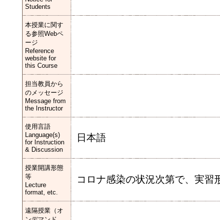
Students
本授業に関す
る参照Webペ
ージ
Reference
website for
this Course
担当教員から
のメッセージ
Message from
the Instructor
使用言語
Language(s)
日本語
for Instruction
& Discussion
授業開講形態
等
コロナ感染の状況次第で、実習
Lecture
format, etc.
遠隔授業（オ
ンデマンド