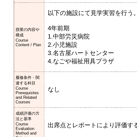
以下の施設にて見学実習を行う
4年前期
授業の内容や
構成
1.中部労災病院
Course
2.小児施設
Content / Plan
3.名古屋ハートセンター
4.なごや福祉用具プラザ
履修条件・関
連する科目
Course
なし
Prerequisites
and Related
Courses
成績評価の方
法と基準
Course
出席点とレポートにより評価す
Evaluation
Method and