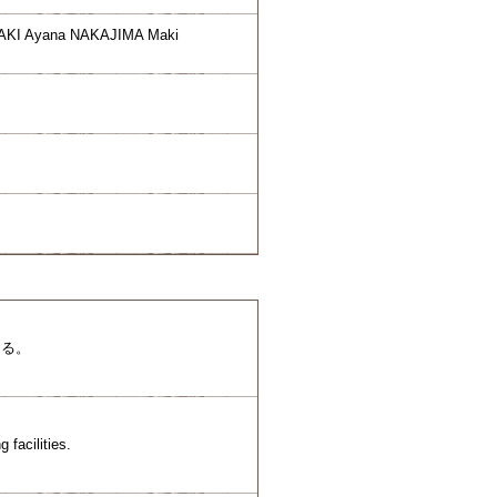
AKI Ayana NAKAJIMA Maki
きる。
 facilities.