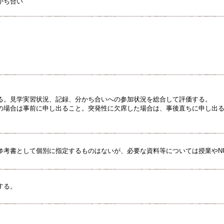
かち合い
る。見学実習状況、記録、分かち合いへの参加状況を総合して評価する。
の場合は事前に申し出ること。突発性に欠席した場合は、事後直ちに申し出
参考書として個別に指定するものはないが、必要な資料等については授業やN
する。