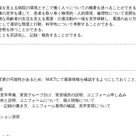
復を支える病院の環境とそこで働く人々についての概要を述べることができ
棟の見学を通して、患者を取り巻く物理的・人的環境、倫理性について見聞
難な高齢者の生活を支える看護・介護活動の一端を見学体験し、看護のあり
として適切な態度と行動、科学性について考察することができる。
姿勢を持つことができる。
ことを言語化し、記録・報告することができる。
変更の可能性があるため、NUCTにて最新情報を確認するようにしておくこと
習
要・見学準備、実習グループ分け、実習場所の説明、ユニフォーム申し込み
の配布と説明、ユニフォームについて、個人情報について
引き・記録の書き方、ユニフォーム着用の確認、見学実習について
ーション演習