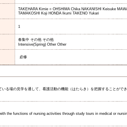
TAKEHARA Kimie ○ OHSHIMA Chika NAKANISHI Keisuke MAW
TAMAKOSHI Koji HONDA Ikumi TAKENO Yukari
1
春集中 その他 その他
Intensive(Spring) Other Other
必修
ている場の見学を通して、看護活動の機能（はたらき）を把握することがで
ith the functions of nursing activities through study tours in medical or nursing