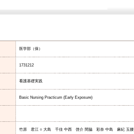
医学部（保）
1731212
看護基礎実践
Basic Nursing Practicum (Early Exposure)
竹原 君江 ○ 大島 千佳 中西 啓介 間脇 彩奈 中島 麻紀 玉