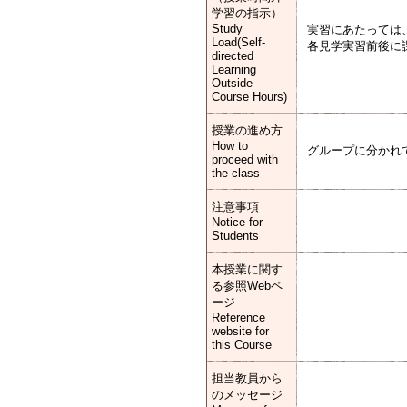
学習の指示）
Study
実習にあたっては
Load(Self-
各見学実習前後に
directed
Learning
Outside
Course Hours)
授業の進め方
How to
グループに分かれ
proceed with
the class
注意事項
Notice for
Students
本授業に関す
る参照Webペ
ージ
Reference
website for
this Course
担当教員から
のメッセージ