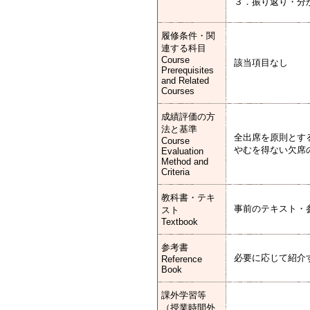
３．振り返り・分
履修条件・関
連する科目
Course
該当項目なし
Prerequisites
and Related
Courses
成績評価の方
法と基準
全出席を原則とす
Course
やむを得ない欠席
Evaluation
Method and
Criteria
教科書・テキ
事前のテキスト・
スト
Textbook
参考書
必要に応じて紹介
Reference
Book
課外学習等
（授業時間外