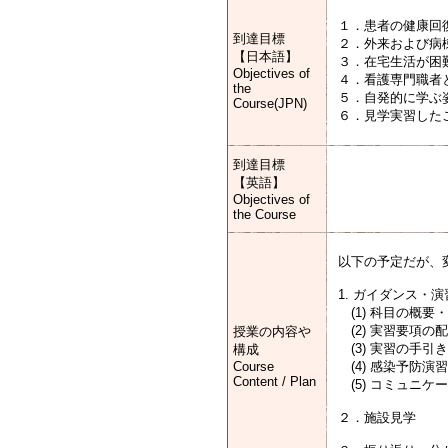
１．患者の健康回
到達目標
２．外来および病
【日本語】
３．在宅生活が困
Objectives of
４．看護専門職者
the
５．自発的に学ぶ
Course(JPN)
６．見学実習した
到達目標
【英語】
Objectives of
the Course
以下の予定だが、
1. ガイダンス・演
(1) 科目の概
(2) 実習要項
授業の内容や
(3) 実習の手
構成
Course
(4) 感染予防演習
Content / Plan
(5) コミュニケ
２．施設見学