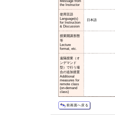
Message from
the Instructor
使用言語
Language(s)
日本語
for Instruction
& Discussion
授業開講形態
等
Lecture
format, etc.
遠隔授業（オ
ンデマンド
型）で行う場
合の追加措置
Additional
measures for
remote class
(on-demand
class)