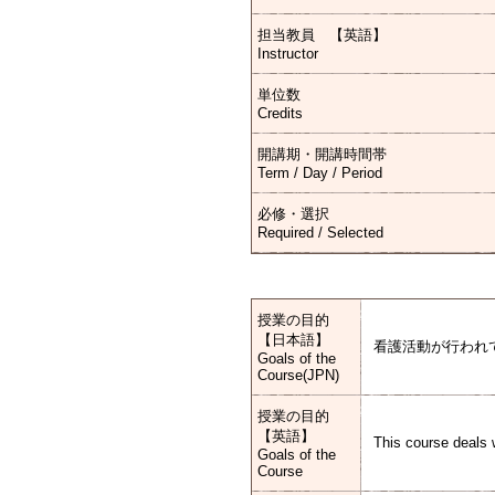
担当教員 【英語】
Instructor
単位数
Credits
開講期・開講時間帯
Term / Day / Period
必修・選択
Required / Selected
授業の目的
【日本語】
看護活動が行われ
Goals of the
Course(JPN)
授業の目的
【英語】
This course deals w
Goals of the
Course