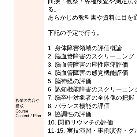
面接・観察・各種検査や測定法
る。
あらかじめ教科書や資料に目を
下記の予定で行う。
1. 身体障害領域の評価概論
2. 脳血管障害のスクリーニング
3. 脳血管障害の痙性麻痺評価
4. 脳血管障害の感覚機能評価
5. 脳神経の評価
6. 認知機能障害のスクリーニン
7. 脳卒中対象者の全体像の把
授業の内容や
8. バランス機能の評価
構成
Course
9. 協調性の評価
Content / Plan
10. 関節リウマチの評価
11-15. 実技演習・事例演習・