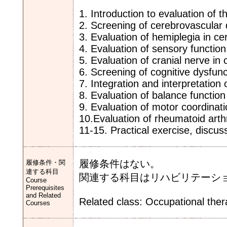
1. Introduction to evaluation of th
2. Screening of cerebrovascular 
3. Evaluation of hemiplegia in ce
4. Evaluation of sensory function
5. Evaluation of cranial nerve in
6. Screening of cognitive dysfunc
7. Integration and interpretation
8. Evaluation of balance function
9. Evaluation of motor coordinat
10.Evaluation of rheumatoid arthr
11-15. Practical exercise, discu
履修条件はない。
履修条件・関
連する科目
関連する科目はリハビリテーシ
Course
Prerequisites
and Related
Related class: Occupational the
Courses