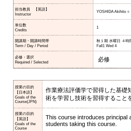
担当教員 【英語】
YOSHIDA Akihito ○
Instructor
単位数
1
Credits
開講期・開講時間帯
秋１期 水曜日 ４時
Term / Day / Period
Fall1 Wed 4
必修・選択
必修
Required / Selected
授業の目的
作業療法評価学で習得した基礎
【日本語】
術を学習し技術を習得すること
Goals of the
Course(JPN)
授業の目的
This course introduces principal 
【英語】
students taking this course.
Goals of the
Course