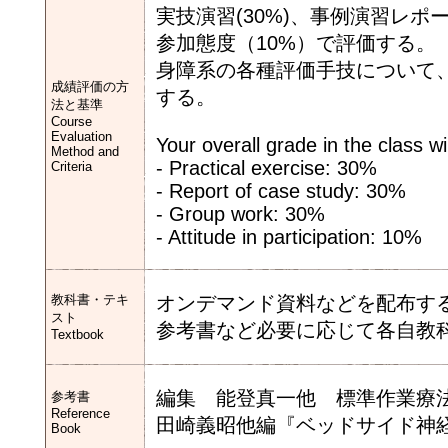
実技演習(30%)、事例演習レポー
参加態度（10%）で評価する。
身障系の各種評価手技について
成績評価の方
する。
法と基準
Course
Evaluation
Your overall grade in the class w
Method and
- Practical exercise: 30%
Criteria
- Report of case study: 30%
- Group work: 30%
- Attitude in participation: 10%
教科書・テキ
オンデマンド資料などを配布す
スト
参考書など必要に応じて各自教
Textbook
編集 能登真一他 標準作業療法
参考書
Reference
田崎義昭他編『ベッドサイド神
Book