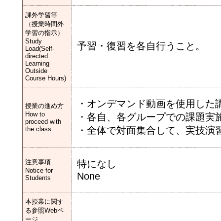
課外学習等
（授業時間外
学習の指示）
Study
予習・復習を各自行うこと。
Load(Self-
directed
Learning
Outside
Course Hours)
・オンデマンド動画を使用した
授業の進め方
How to
・各自、各グループでの課題実
proceed with
・全体で対面集合して、実技演
the class
注意事項
特になし
Notice for
None
Students
本授業に関す
る参照Webペ
ージ