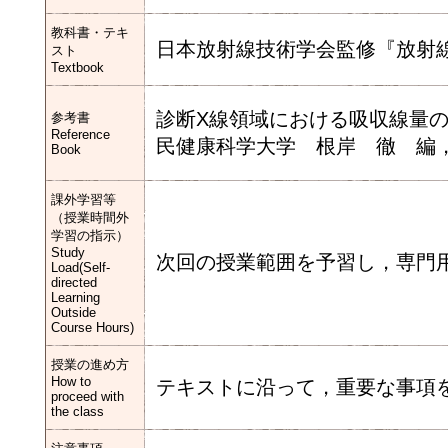
教科書・テキ
日本放射線技術学会監修『放射線
スト
Textbook
診断X線領域における吸収線量
参考書
Reference
民健康科学大学 根岸 徹 編，2
Book
課外学習等
（授業時間外
学習の指示）
Study
次回の授業範囲を予習し，専門
Load(Self-
directed
Learning
Outside
Course Hours)
授業の進め方
How to
テキストに沿って，重要な事項
proceed with
the class