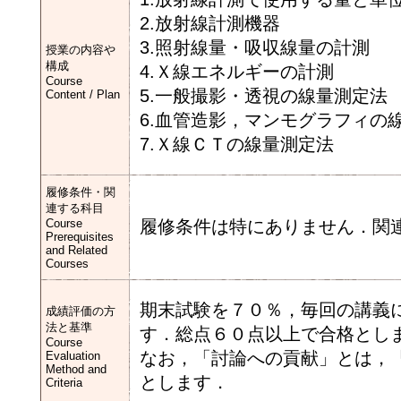
2.放射線計測機器
3.照射線量・吸収線量の計測
授業の内容や
構成
4.Ｘ線エネルギーの計測
Course
5.一般撮影・透視の線量測定法
Content / Plan
6.血管造影，マンモグラフィの
7.Ｘ線ＣＴの線量測定法
履修条件・関
連する科目
Course
履修条件は特にありません．関
Prerequisites
and Related
Courses
期末試験を７０％，毎回の講義
成績評価の方
法と基準
す．総点６０点以上で合格とし
Course
なお，「討論への貢献」とは，
Evaluation
Method and
とします．
Criteria