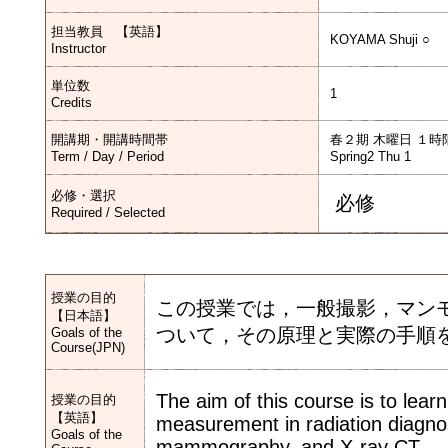
担当教員 【英語】
KOYAMA Shuji ○
Instructor
単位数
1
Credits
開講期・開講時間帯
春２期 木曜日 １時
Term / Day / Period
Spring2 Thu 1
必修・選択
必修
Required / Selected
授業の目的
この授業では，一般撮影，マン
【日本語】
ついて，その原理と実際の手順
Goals of the
Course(JPN)
The aim of this course is to lear
授業の目的
【英語】
measurement in radiation diagno
Goals of the
mammography, and X-ray CT.