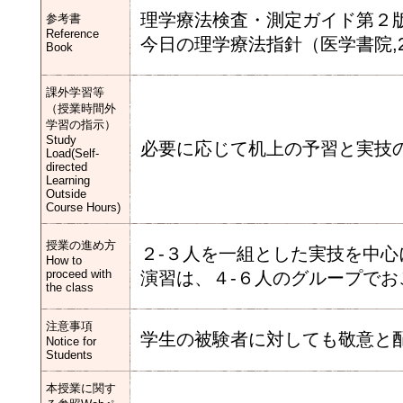
理学療法検査・測定ガイド第２版（
参考書
Reference
今日の理学療法指針（医学書院,20
Book
課外学習等
（授業時間外
学習の指示）
Study
必要に応じて机上の予習と実技
Load(Self-
directed
Learning
Outside
Course Hours)
授業の進め方
２-３人を一組とした実技を中心
How to
proceed with
演習は、４-６人のグループでお
the class
注意事項
学生の被験者に対しても敬意と
Notice for
Students
本授業に関す