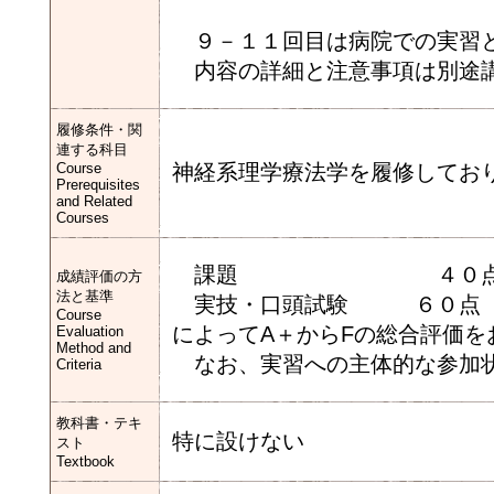
９－１１回目は病院での実習
内容の詳細と注意事項は別途
履修条件・関
連する科目
Course
神経系理学療法学を履修してお
Prerequisites
and Related
Courses
課題 ４０点（臨床
成績評価の方
法と基準
実技・口頭試験 ６０点
Course
によってA＋からFの総合評価を
Evaluation
Method and
なお、実習への主体的な参加状
Criteria
教科書・テキ
特に設けない
スト
Textbook