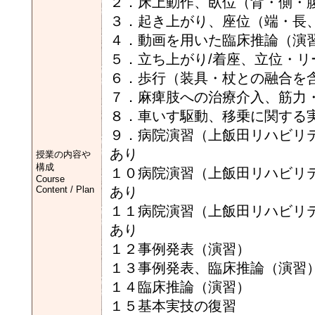
２．床上動作、臥位（背・側・
３．起き上がり、座位（端・
４．動画を用いた臨床推論（
５．立ち上がり/着座、立
６．歩行（装具・杖と
７．麻痺肢への治療介入、筋
８．車いす駆動、移乗に関する
９．病院演習（上飯田リハビリテ
あり
授業の内容や
構成
１０病院演習（上飯田リハビリテ
Course
Content / Plan
あり
１１病院演習（上飯田リハビリテ
あり
１２事例発表（演習）
１３事例発表、臨床推論（演習
１４臨床推論（演習）
１５基本実技の復習