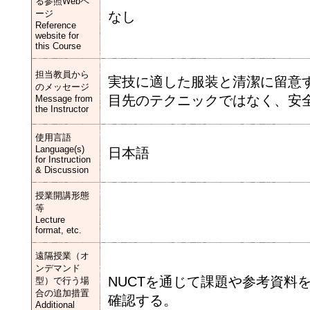
る参照Webペ
ージ
なし
Reference
website for
this Course
担当教員から
実技に適した服装と清潔に留意
のメッセージ
目先のテクニックではなく、安
Message from
the Instructor
使用言語
Language(s)
日本語
for Instruction
& Discussion
授業開講形態
等
Lecture
format, etc.
遠隔授業（オ
ンデマンド
NUCTを通じて課題や参考資料
型）で行う場
合の追加措置
確認する。
Additional