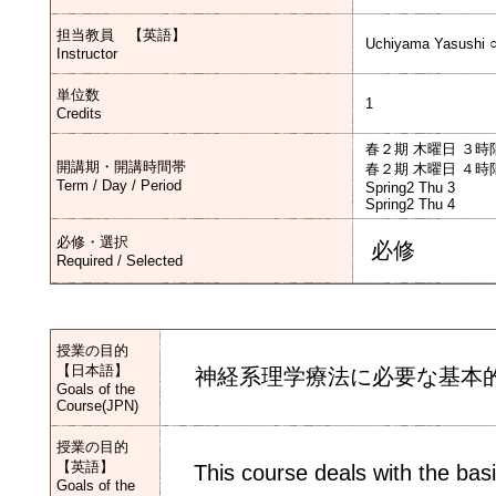
担当教員 【英語】
Uchiyama Yasushi 
Instructor
単位数
1
Credits
春２期 木曜日 ３時
開講期・開講時間帯
春２期 木曜日 ４時
Term / Day / Period
Spring2 Thu 3
Spring2 Thu 4
必修・選択
必修
Required / Selected
授業の目的
【日本語】
神経系理学療法に必要な基本的
Goals of the
Course(JPN)
授業の目的
【英語】
This course deals with the basic 
Goals of the