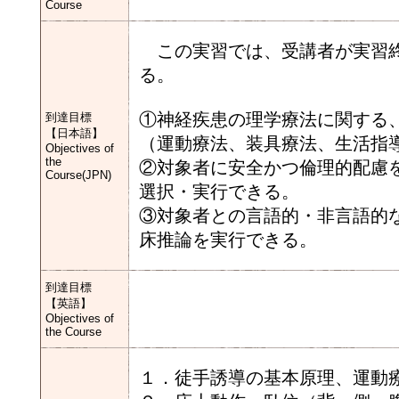
Course
この実習では、受講者が実習終
る。
①神経疾患の理学療法に関する
到達目標
【日本語】
（運動療法、装具療法、生活指
Objectives of
the
②対象者に安全かつ倫理的配慮
Course(JPN)
選択・実行できる。
③対象者との言語的・非言語的
床推論を実行できる。
到達目標
【英語】
Objectives of
the Course
１．徒手誘導の基本原理、運動