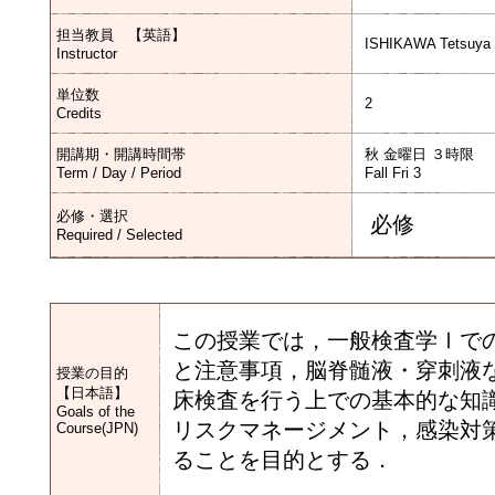
担当教員 【英語】
ISHIKAWA Tetsuya
Instructor
単位数
2
Credits
開講期・開講時間帯
秋 金曜日 ３時限
Term / Day / Period
Fall Fri 3
必修・選択
必修
Required / Selected
この授業では，一般検査学Ⅰで
と注意事項，脳脊髄液・穿刺液
授業の目的
【日本語】
床検査を行う上での基本的な知
Goals of the
リスクマネージメント，感染対
Course(JPN)
ることを目的とする．