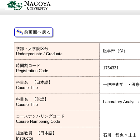
学部・大学院区分
医学部（保）
Undergraduate / Graduate
時間割コード
1754331
Registration Code
科目名 【日本語】
一般検査学Ⅱ・医療
Course Title
科目名 【英語】
Laboratory Analysis
Course Title
コースナンバリングコード
Course Numbering Code
担当教員 【日本語】
石川 哲也 ○ 上山
Instructor