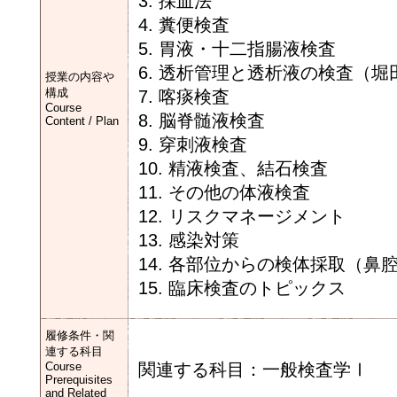
3. 採血法
4. 糞便検査
5. 胃液・十二指腸液検査
6. 透析管理と透析液の検査（堀
授業の内容や
構成
7. 喀痰検査
Course
8. 脳脊髄液検査
Content / Plan
9. 穿刺液検査
10. 精液検査、結石検査
11. その他の体液検査
12. リスクマネージメント
13. 感染対策
14. 各部位からの検体採取（
15. 臨床検査のトピックス
履修条件・関
連する科目
Course
関連する科目：一般検査学Ⅰ
Prerequisites
and Related