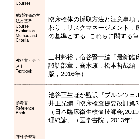
Courses
成績評価の方
臨床検体の採取方法と注意事項
法と基準
Course
わり，リスクマネージメント，
Evaluation
の基準とする. これらに関する
Method and
Criteria
三村邦裕，宿谷賢一編『最新臨床
教科書・テキ
諏訪部章，高木康，松本哲哉編
スト
Textbook
版，2016年）
池谷正生ほか監訳『ブルンツェル
井正光編『臨床検査提要改訂第34
参考書
Reference
（日本臨床衛生検査技師会,201
Book
理総論』（医学書院，2013年）
課外学習等