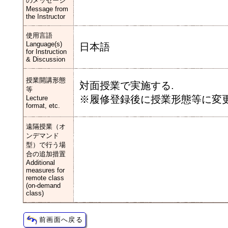
のメッセージ
Message from
the Instructor
使用言語
Language(s)
日本語
for Instruction
& Discussion
授業開講形態
対面授業で実施する.
等
※履修登録後に授業形態等に変更
Lecture
format, etc.
遠隔授業（オ
ンデマンド
型）で行う場
合の追加措置
Additional
measures for
remote class
(on-demand
class)