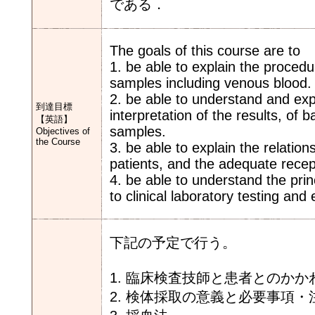
である．
The goals of this course are to
1. be able to explain the procedur
samples including venous blood.
2. be able to understand and exp
到達目標
interpretation of the results, of ba
【英語】
samples.
Objectives of
the Course
3. be able to explain the relatio
patients, and the adequate recept
4. be able to understand the prin
to clinical laboratory testing and
下記の予定で行う。
1. 臨床検査技師と患者とのかか
2. 検体採取の意義と必要事項・