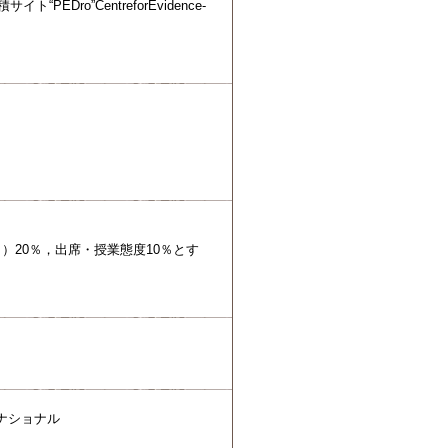
o”CentreforEvidence-
）20％，出席・授業態度10％とす
ナショナル