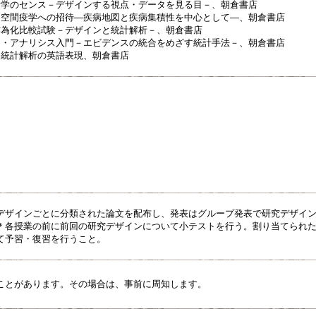
計学のセンス－デザインする視点・データを見る目－、朝倉書店
、空間疫学への招待―疾病地図と疾病集積性を中心として―、朝倉書店
作為化比較試験－デザインと統計解析－、朝倉書店
タ・アナリシス入門－エビデンスの統合をめざす統計手法－、朝倉書店
、統計解析の英語表現、朝倉書店
デザインごとに分類された論文を配布し、発表はグループ発表で研究デザイ
＊各授業の前に前回の研究デザインについて小テストを行う。割り当てられ
て予習・復習を行うこと。
ことがあります。その場合は、事前に周知します。