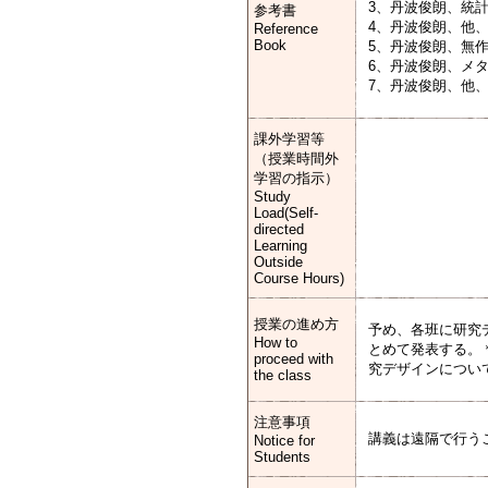
3、丹波俊朗、統
参考書
4、丹波俊朗、他
Reference
Book
5、丹波俊朗、無
6、丹波俊朗、メ
7、丹波俊朗、他
課外学習等
（授業時間外
学習の指示）
Study
Load(Self-
directed
Learning
Outside
Course Hours)
授業の進め方
予め、各班に研究
How to
とめて発表する。
proceed with
究デザインについ
the class
注意事項
講義は遠隔で行う
Notice for
Students