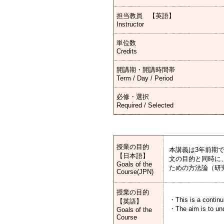
担当教員 【英語】
Instructor
単位数
Credits
開講期・開講時間帯
Term / Day / Period
必修・選択
Required / Selected
授業の目的
本講義は3年前期
【日本語】
文の目的と同時に
Goals of the
ための方法論（研
Course(JPN)
授業の目的
・This is a continu
【英語】
・The aim is to und
Goals of the
Course