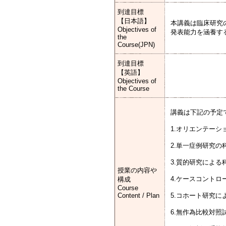
到達目標
【日本語】
本講義は臨床研究
Objectives of
発表能力を涵養す
the
Course(JPN)
到達目標
【英語】
Objectives of
the Course
講義は下記の予定
1.オリエンテーシ
2.単一症例研究の
3.質的研究による
授業の内容や
4.ケースコントロ
構成
Course
Content / Plan
5.コホート研究に
6.無作為比較対照