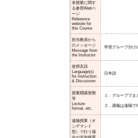
本授業に関す
る参照Webペ
ージ
Reference
website for
this Course
担当教員から
のメッセージ
学習グループ分け
Message from
the Instructor
使用言語
Language(s)
日本語
for Instruction
& Discussion
授業開講形態
１、グループでま
等
Lecture
２．講義は遠隔で
format, etc.
遠隔授業（オ
ンデマンド
型）で行う場
合の追加措置