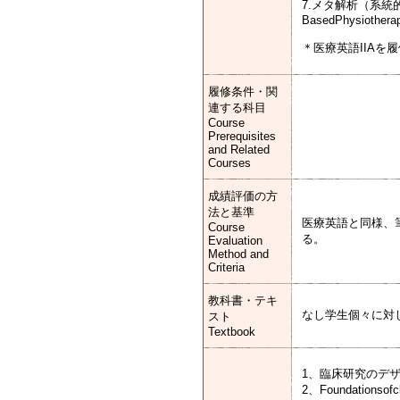
7.メタ解析（系統的
BasedPhysiotherap
＊医療英語IIA
履修条件・関
連する科目
Course
Prerequisites
and Related
Courses
成績評価の方
法と基準
医療英語と同様、
Course
る。
Evaluation
Method and
Criteria
教科書・テキ
なし学生個々に対
スト
Textbook
1、臨床研究のデ
2、Foundationsofcli