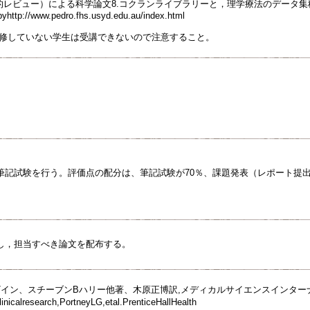
レビュー）による科学論文8.コクランライブラリーと，理学療法のデータ集積サイト“PEDr
yhttp://www.pedro.fhs.usyd.edu.au/index.html
を履修していない学生は受講できないので注意すること。
筆記試験を行う。評価点の配分は、筆記試験が70％、課題発表（レポート提出
し，担当すべき論文を配布する。
ザイン、スチーブンBハリー他著、木原正博訳,メディカルサイエンスインター
nicalresearch,PortneyLG,etal.PrenticeHallHealth