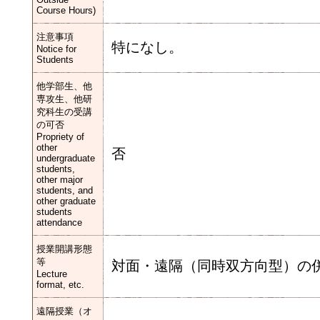
Course Hours)
注意事項
特になし。
Notice for
Students
他学部生、他
専攻生、他研
究科生の受講
の可否
Propriety of
other
否
undergraduate
students,
other major
students, and
other graduate
students
attendance
授業開講形態
等
対⾯・遠隔（同時双方向型）の
Lecture
format, etc.
遠隔授業（オ