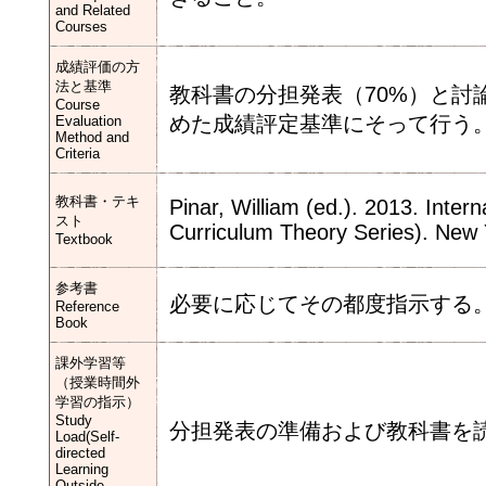
and Related
Courses
成績評価の方
法と基準
教科書の分担発表（70%）と討
Course
めた成績評定基準にそって行う
Evaluation
Method and
Criteria
教科書・テキ
Pinar, William (ed.). 2013. Inte
スト
Curriculum Theory Series). New 
Textbook
参考書
必要に応じてその都度指示する
Reference
Book
課外学習等
（授業時間外
学習の指示）
Study
分担発表の準備および教科書を
Load(Self-
directed
Learning
Outside