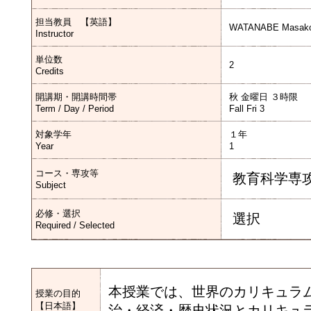
担当教員 【英語】
WATANABE Masak
Instructor
単位数
2
Credits
開講期・開講時間帯
秋 金曜日 ３時限
Term / Day / Period
Fall Fri 3
対象学年
１年
Year
1
コース・専攻等
教育科学専
Subject
必修・選択
選択
Required / Selected
本授業では、世界のカリキュラ
授業の目的
【日本語】
治・経済・歴史状況とカリキュ