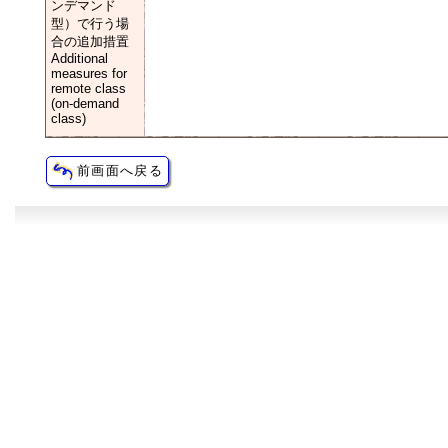
ンデマンド
型）で行う場
合の追加措置
Additional
measures for
remote class
(on-demand
class)