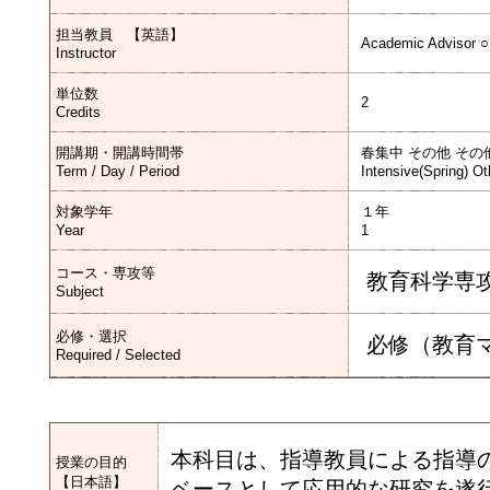
担当教員 【英語】
Academic Advisor ○
Instructor
単位数
2
Credits
開講期・開講時間帯
春集中 その他 その
Term / Day / Period
Intensive(Spring) Ot
対象学年
１年
Year
1
コース・専攻等
教育科学専
Subject
必修・選択
必修（教育
Required / Selected
本科目は、指導教員による指導
授業の目的
【日本語】
ベースとして応用的な研究を遂