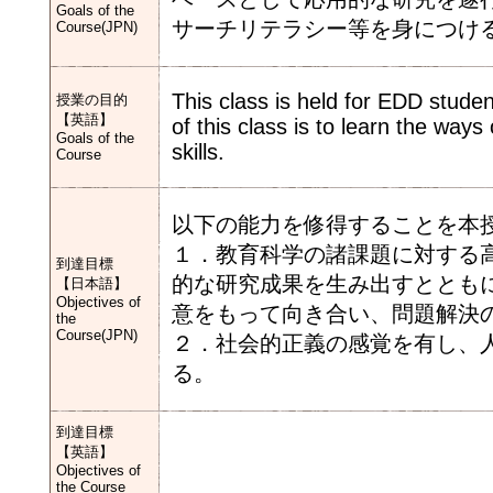
Goals of the
サーチリテラシー等を身につけ
Course(JPN)
This class is held for EDD studen
授業の目的
【英語】
of this class is to learn the way
Goals of the
skills.
Course
以下の能力を修得することを本
１．教育科学の諸課題に対する
到達目標
的な研究成果を生み出すととも
【日本語】
Objectives of
意をもって向き合い、問題解決
the
Course(JPN)
２．社会的正義の感覚を有し、
る。
到達目標
【英語】
Objectives of
the Course