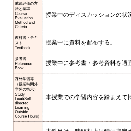
成績評価の方
法と基準
Course
授業中のディスカッションの状況
Evaluation
Method and
Criteria
教科書・テキ
授業中に資料を配布する。
スト
Textbook
参考書
授業中に参考書・参考資料を適
Reference
Book
課外学習等
（授業時間外
学習の指示）
Study
本授業での学習内容を踏まえて
Load(Self-
directed
Learning
Outside
Course Hours)