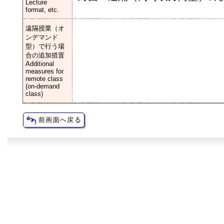
Lecture
format, etc.
遠隔授業（オ
ンデマンド
型）で行う場
合の追加措置
Additional
measures for
remote class
(on-demand
class)