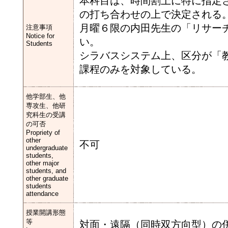
本科目は、時間割上に特に指定
の打ち合わせの上で決定される
月曜６限の内田先生の「リサー
注意事項
Notice for
い。
Students
シラバスシステム上、区分が「
課程のみを対象している。
他学部生、他
専攻生、他研
究科生の受講
の可否
Propriety of
other
不可
undergraduate
students,
other major
students, and
other graduate
students
attendance
授業開講形態
等
対面・遠隔（同時双方向型）の併