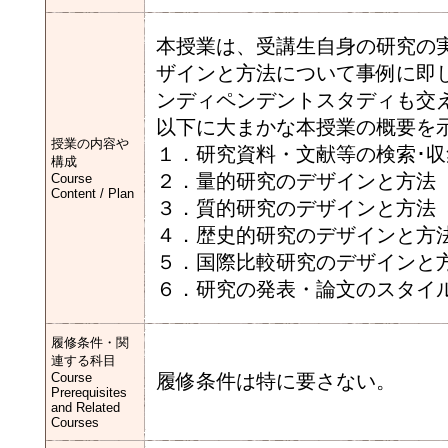
本授業は、受講生自身の研究の
ザインと方法について事例に即
ンディペンデントスタディも交
以下に大まかな本授業の概要を
授業の内容や
１．研究資料・文献等の検索･
構成
２．量的研究のデザインと方法
Course
Content / Plan
３．質的研究のデザインと方法
４．歴史的研究のデザインと方
５．国際比較研究のデザインと
６．研究の発表・論文のスタイ
履修条件・関
連する科目
Course
履修条件は特に要さない。
Prerequisites
and Related
Courses