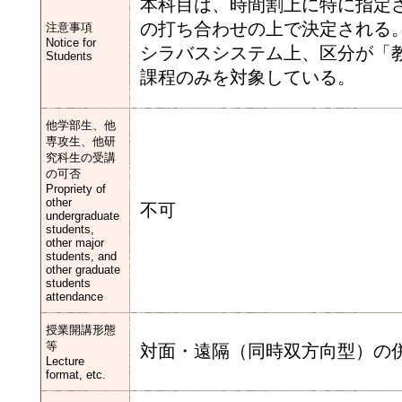
本科目は、時間割上に特に指定
の打ち合わせの上で決定される
注意事項
Notice for
シラバスシステム上、区分が「
Students
課程のみを対象している。
他学部生、他
専攻生、他研
究科生の受講
の可否
Propriety of
other
不可
undergraduate
students,
other major
students, and
other graduate
students
attendance
授業開講形態
等
対面・遠隔（同時双方向型）の併
Lecture
format, etc.