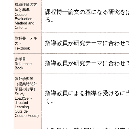
成績評価の方
法と基準
課程博士論文の基になる研究をは
Course
る。
Evaluation
Method and
Criteria
教科書・テキ
指導教員が研究テーマに合わせ
スト
Textbook
参考書
指導教員が研究テーマに合わせ
Reference
Book
課外学習等
（授業時間外
学習の指示）
指導教員による指導を受けるに
Study
Load(Self-
く。
directed
Learning
Outside
Course Hours)