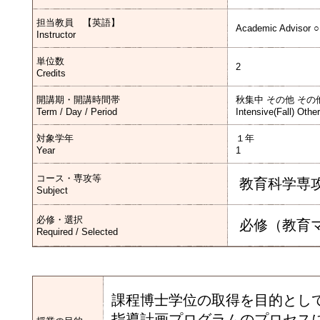
担当教員 【英語】
Academic Advisor ○
Instructor
単位数
2
Credits
開講期・開講時間帯
秋集中 その他 その
Term / Day / Period
Intensive(Fall) Othe
対象学年
１年
Year
1
コース・専攻等
教育科学専
Subject
必修・選択
必修（教育
Required / Selected
課程博士学位の取得を目的とし
指導計画プログラムのプロセス