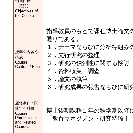
到達目標
【英語】
Objectives of
the Course
指導教員のもとで課程博士論文
通りである。
１．テーマならびに分析枠組み
授業の内容や
２．先行研究の整理
構成
３．研究の独創性に関する検討
Course
Content / Plan
４．資料収集・調査
５．論文の執筆
６．研究成果の報告ならびに研
履修条件・関
連する科目
博士後期課程１年の秋学期以降
Course
「教育マネジメント研究特論Ⅲ
Prerequisites
and Related
Courses