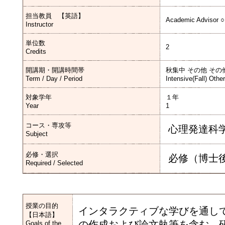
担当教員 【英語】
Academic Advisor ○
Instructor
単位数
2
Credits
開講期・開講時間帯
秋集中 その他 その
Term / Day / Period
Intensive(Fall) Othe
対象学年
１年
Year
1
コース・専攻等
心理発達科
Subject
必修・選択
必修（博士
Required / Selected
授業の目的
インタラクティブな学びを通し
【日本語】
の作成および論文執筆を含む、
Goals of the