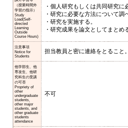
（授業時間外
・個人研究もしくは共同研究に
学習の指示）
・研究に必要な方法について調
Study
Load(Self-
・研究を実施する。
directed
Learning
・研究成果を論文としてまとめ
Outside
Course Hours)
注意事項
担当教員と密に連絡をとること
Notice for
Students
他学部生、他
専攻生、他研
究科生の受講
の可否
Propriety of
other
不可
undergraduate
students,
other major
students, and
other graduate
students
attendance