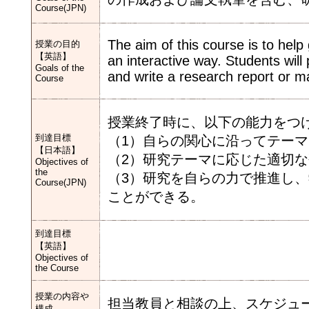
Course(JPN)
The aim of this course is to help
授業の目的
【英語】
an interactive way. Students will
Goals of the
and write a research report or m
Course
授業終了時に、以下の能力をつ
到達目標
（1）自らの関心に沿ってテー
【日本語】
（2）研究テーマに応じた適切
Objectives of
the
（3）研究を自らの力で推進し
Course(JPN)
ことができる。
到達目標
【英語】
Objectives of
the Course
授業の内容や
担当教員と相談の上、スケジュ
構成