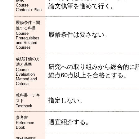
論文執筆を進めて行く。
Course
Content / Plan
履修条件・関
連する科目
Course
履修条件は要さない。
Prerequisites
and Related
Courses
成績評価の方
法と基準
研究への取り組みから総合的に
Course
総点60点以上を合格とする。
Evaluation
Method and
Criteria
教科書・テキ
指定しない。
スト
Textbook
参考書
適宜紹介する。
Reference
Book
課外学習等