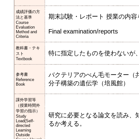
成績評価の方
期末試験・レポート 授業の内
法と基準
Course
Evaluation
Final examination/reports
Method and
Criteria
教科書・テキ
特に指定したものを使わないが
スト
Textbook
バクテリアのべん毛モーター（
参考書
Reference
分子構築の遺伝学（培風館）
Book
課外学習等
（授業時間外
学習の指示）
研究に必要となる論文を読み、
Study
Load(Self-
るか考える。
directed
Learning
Outside