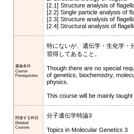
[2.1] Structure analysis of flage
[2.2] Single particle analysis of 
[2.3] Structure analysis of flagell
[2.4] Structural analysis of flage
特にないが、遺伝学・生化学・
習得してあること。
履修条件
Though there are no special req
Course
of genetics, biochemistry, molecu
Prerequisites
physics.
This course will be mainly taught
分子遺伝学特論3
関連する科目
Related
Courses
Topics in Molecular Genetics 3