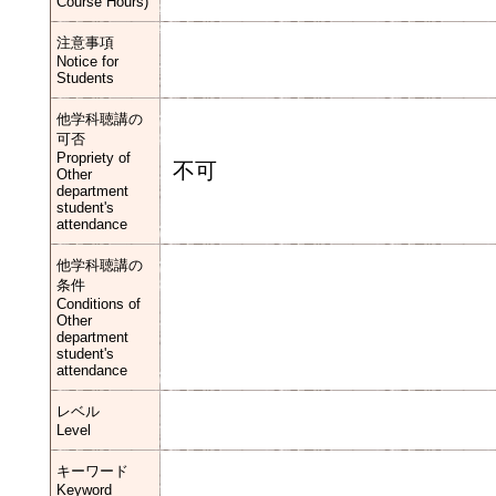
Course Hours)
注意事項
Notice for
Students
他学科聴講の
可否
Propriety of
不可
Other
department
student's
attendance
他学科聴講の
条件
Conditions of
Other
department
student's
attendance
レベル
Level
キーワード
Keyword