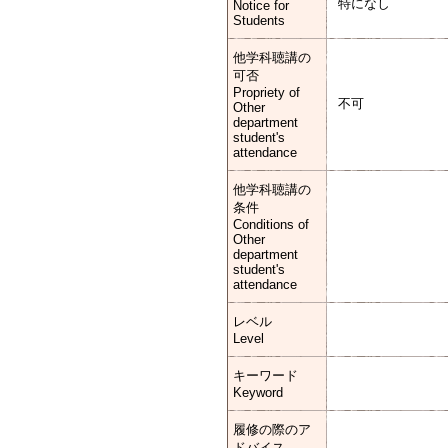
特になし
Notice for
Students
他学科聴講の
可否
Propriety of
不可
Other
department
student's
attendance
他学科聴講の
条件
Conditions of
Other
department
student's
attendance
レベル
Level
キーワード
Keyword
履修の際のア
ドバイス