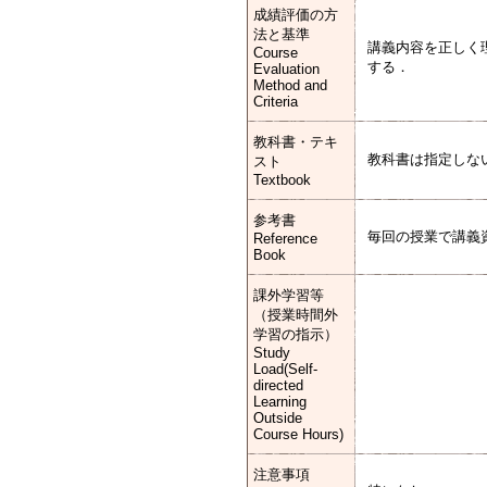
成績評価の方
法と基準
講義内容を正しく
Course
する．
Evaluation
Method and
Criteria
教科書・テキ
教科書は指定しな
スト
Textbook
参考書
毎回の授業で講義
Reference
Book
課外学習等
（授業時間外
学習の指示）
Study
Load(Self-
directed
Learning
Outside
Course Hours)
注意事項