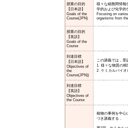
授業の目的
様々な細胞間情報
【日本語】
学的および化学的
Goals of the
Focusing on variou
Course(JPN)
organisms from the 
授業の目的
【英語】
Goals of the
Course
到達目標
この講義では，受
【日本語】
1. 様々な物質の
Objectives of
2. ケミカルバ
the
Course(JPN))
到達目標
【英語】
Objectives of
the Course
植物の事例を中心
づき講義する．
第1回 ケミカルバイオロジー