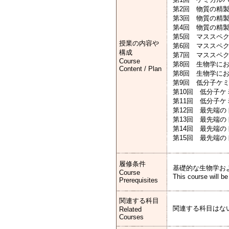
第2回 物質の精製法I Pu
第3回 物質の精製法II Pu
第4回 物質の精製法III P
第5回 マススペクトロ
授業の内容や
第6回 マススペクトロメ
構成
第7回 マススペクトロメ
Course
第8回 生物学におけ
Content / Plan
第8回 生物学におけ
第9回 低分子ケミカル
第10回 低分子ケミカル
第11回 低分子ケミカル
第12回 最先端のトピッ
第13回 最先端のトピック
第14回 最先端のトピック
第15回 最先端のトピッ
履修条件
基礎的な生物学お
Course
This course will b
Prerequisites
関連する科目
関連する科目はな
Related
Courses