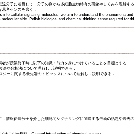
伝達分子に着目して，分子の側から多細胞生物特有の現象やしくみを理解す
な思考センスを磨く．
s intercellular signaling molecules, we aim to understand the phenomena and
molecular side. Polish biological and chemical thinking sense required for thi
講者が授業終了時に以下の知識・能力を身につけていることを目標とする．
精製法や分析法について理解し，説明できる．
イオロジーに関する最先端のトピックスについて理解し，説明できる．
に，情報伝達分子を介した細胞間シグナリングに関連する最新の話題や過去
概観 General introduction of chemical biology