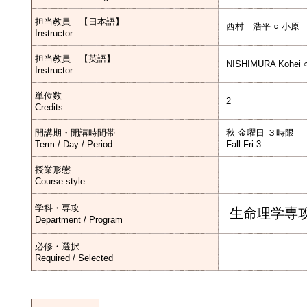
担当教員 【日本語】
西村 浩平 ○ 小原
Instructor
担当教員 【英語】
NISHIMURA Kohei 
Instructor
単位数
2
Credits
開講期・開講時間帯
秋 金曜日 ３時限
Term / Day / Period
Fall Fri 3
授業形態
Course style
学科・専攻
生命理学専
Department / Program
必修・選択
Required / Selected