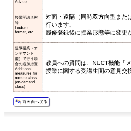
Advice
対面・遠隔（同時双方向型または
授業開講形態
等
行います。
Lecture
履修登録後に授業形態等に変更が
format, etc.
遠隔授業（オ
ンデマンド
型）で行う場
教員への質問は、NUCT機能「
合の追加措置
Additional
授業に関する受講生間の意見交換
measures for
remote class
(on-demand
class)